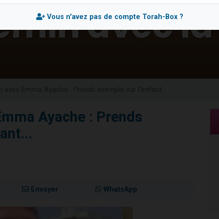
 viennent de demander une bénédiction
Vous n'avez pas de compte Torah-Box ?
nnes viennent de faire un don pour Sauvez la jambe de Yohan
49 places pour étudier en groupe sur Zoom
lles musiques dans Torah-Box Music
 viennent de demander une bénédiction
 avec Emma Ayache : Prends exemple sur l'enfant...
Emma Ayache : Prends
ant...
Envoyer
WhatsApp