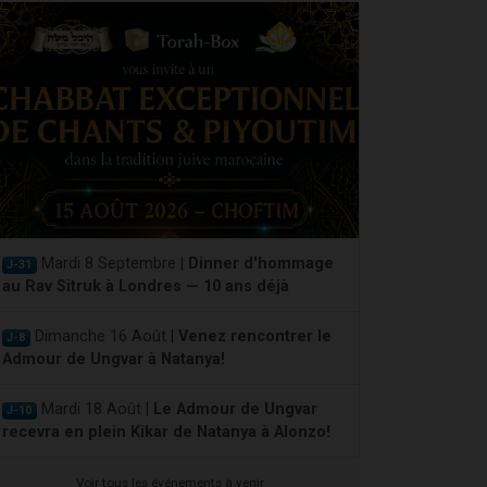
Mardi 8 Septembre |
Dinner d'hommage
J-31
au Rav Sitruk à Londres — 10 ans déjà
Dimanche 16 Août |
Venez rencontrer le
J-8
Admour de Ungvar à Natanya!
Mardi 18 Août |
Le Admour de Ungvar
J-10
recevra en plein Kikar de Natanya à Alonzo!
Voir tous les événements à venir