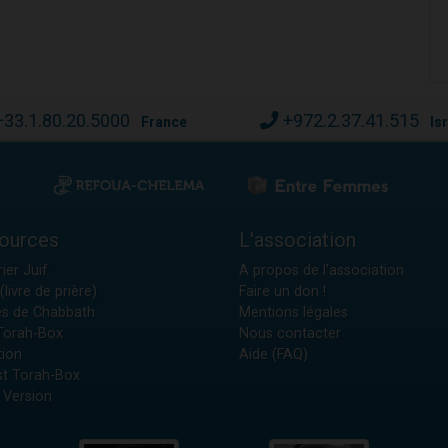
+33.1.80.20.5000
+972.2.37.41.515
France
Is
ources
L'association
ier Juif
A propos de l'association
(livre de prière)
Faire un don !
es de Chabbath
Mentions légales
 Torah-Box
Nous contacter
tion
Aide (FAQ)
t Torah-Box
 Version