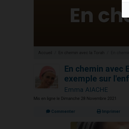
13 personnes
30 perso
Il reste 
12 nouve
29 personnes
Accueil
En chemin avec la Torah
En chemin
En chemin avec 
exemple sur l'enf
Emma AIACHE
Mis en ligne le Dimanche 28 Novembre 2021
Commenter
Imprimer