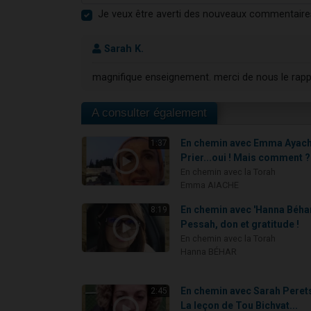
Je veux être averti des nouveaux commentaire
Sarah K.
magnifique enseignement. merci de nous le rappeler
A consulter également
En chemin avec Emma Ayach
1:37
Prier...oui ! Mais comment ?
En chemin avec la Torah
Emma AIACHE
En chemin avec 'Hanna Béhar
8:19
Pessah, don et gratitude !
En chemin avec la Torah
Hanna BÉHAR
En chemin avec Sarah Perets
2:45
La leçon de Tou Bichvat...