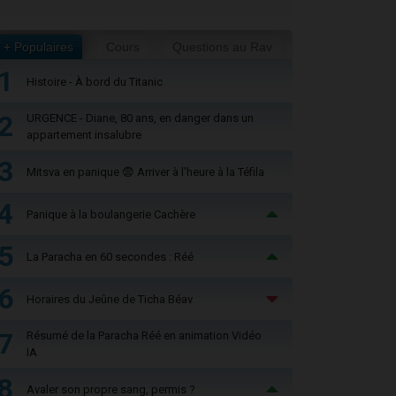
+ Populaires
Cours
Questions au Rav
1
Histoire - À bord du Titanic
2
URGENCE - Diane, 80 ans, en danger dans un
appartement insalubre
3
Mitsva en panique 😨 Arriver à l'heure à la Téfila
4
Panique à la boulangerie Cachère
5
La Paracha en 60 secondes : Réé
6
Horaires du Jeûne de Ticha Béav
7
Résumé de la Paracha Réé en animation Vidéo
IA
8
Avaler son propre sang, permis ?