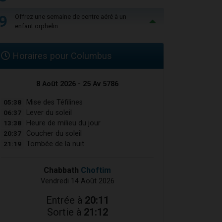
9
Offrez une semaine de centre aéré à un
enfant orphelin
Horaires pour Columbus
8 Août 2026 - 25 Av 5786
05:38
Mise des Téfilines
06:37
Lever du soleil
13:38
Heure de milieu du jour
20:37
Coucher du soleil
21:19
Tombée de la nuit
Chabbath
Choftim
Vendredi 14 Août 2026
Entrée à
20:11
Sortie à
21:12