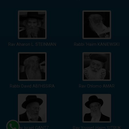
Rav Aharon L. STEINMAN
Rabbi 'Haïm KANIEWSKI
Rabbi David ABI'HSSIRA
Rav Chlomo AMAR
Rav Israël GANTZ
Rav Yossef-Haïm SITRUK