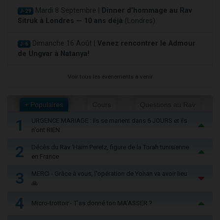
Mardi 8 Septembre |
Dinner d'hommage au Rav
J-29
Sitruk à Londres — 10 ans déjà
(Londres)
Dimanche 16 Août |
Venez rencontrer le Admour
J-6
de Ungvar à Natanya!
Voir tous les événements à venir
+ Populaires
Cours
Questions au Rav
1
URGENCE MARIAGE : Ils se marient dans 6 JOURS et ils
n'ont RIEN
2
Décès du Rav ‘Haïm Peretz, figure de la Torah tunisienne
en France
3
MERCI - Grâce à vous, l'opération de Yohan va avoir lieu
🙏
4
Micro-trottoir - T'as donné ton MA’ASSER ?