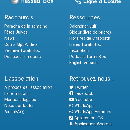
Raccourcis
Ressources
Paracha de la semaine
Calendrier Juif
Fêtes Juives
Sidour (livre de prière)
News
Horaires de Chabbath
Cours Mp3-Vidéo
Livres Torah-Box
Yéchiva Torah-Box
Inscription
Dédicacer un cours
Podcast Torah-Box
English Version
L'association
Retrouvez-nous...
A propos de l'association
Twitter
Faire un don !
Facebook
Mentions légales
YouTube
Nous contacter
WhatsApp
Aide (FAQ)
WhatsApp Femmes
Application iOS
Application Android