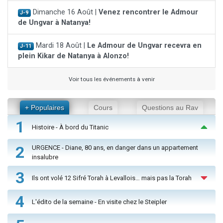
Dimanche 16 Août |
Venez rencontrer le Admour
J-9
de Ungvar à Natanya!
Mardi 18 Août |
Le Admour de Ungvar recevra en
J-11
plein Kikar de Natanya à Alonzo!
Voir tous les événements à venir
+ Populaires
Cours
Questions au Rav
1
Histoire - À bord du Titanic
2
URGENCE - Diane, 80 ans, en danger dans un appartement
insalubre
3
Ils ont volé 12 Sifré Torah à Levallois… mais pas la Torah
4
L'édito de la semaine - En visite chez le Steipler