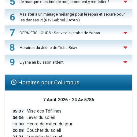
5
Je manque d'estime de moi, comment y remédier ?
6
Assister à un mariage mélangé pour le repas et séparé pour
les danses ?! (Rav Gabriel DAYAN)
7
DERNIERS JOURS : Sauvez la jambe de Yohan
8
Horaires du Jeûne de Ticha Béav
9
Elyana au buisson ardent
Horaires pour Columbus
7 Août 2026 - 24 Av 5786
05:37
Mise des Téfilines
06:36
Lever du soleil
13:38
Heure de milieu du jour
20:38
Coucher du soleil
21:21
Tombée de la nuit