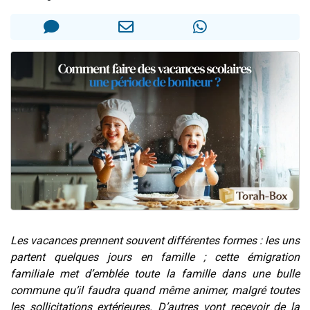
Nouvelle émission radio : Visions de grandeur n°104 : Le Chabbath et le Birkat Hamazone à travers le temps
61 personnes viennent de demander une bénédiction
Ariel vient de donner son Maasser
Il reste 49 places pour étudier en groupe sur Zoom
Eva vient de donner son Maasser
Les vacances prennent souvent différentes formes : les uns
partent quelques jours en famille ; cette émigration
familiale met d’emblée toute la famille dans une bulle
commune qu’il faudra quand même animer, malgré toutes
les sollicitations extérieures. D’autres vont recevoir de la