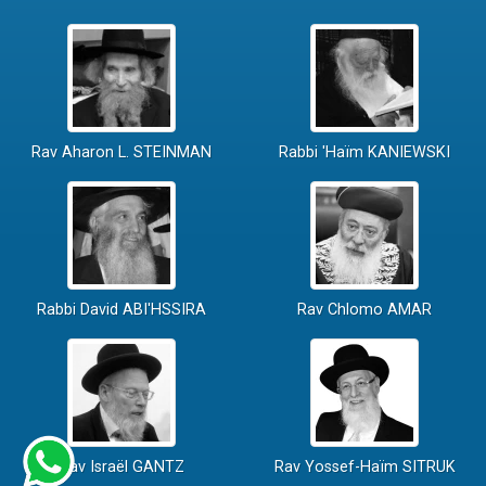
Rav Aharon L. STEINMAN
Rabbi 'Haïm KANIEWSKI
Rabbi David ABI'HSSIRA
Rav Chlomo AMAR
Rav Israël GANTZ
Rav Yossef-Haïm SITRUK