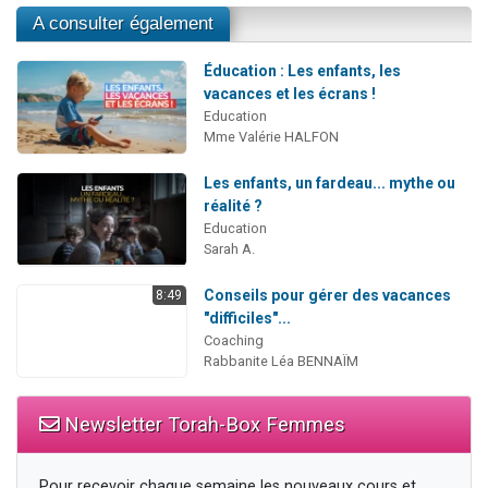
A consulter également
Éducation : Les enfants, les
vacances et les écrans !
Education
Mme Valérie HALFON
Les enfants, un fardeau... mythe ou
réalité ?
Education
Sarah A.
Conseils pour gérer des vacances
8:49
"difficiles"...
Coaching
Rabbanite Léa BENNAÏM
Newsletter Torah-Box Femmes
Pour recevoir chaque semaine les nouveaux cours et