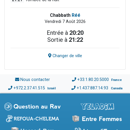
Chabbath
Réé
Vendredi 7 Août 2026
Entrée à
20:20
Sortie à
21:22
Changer de ville
Nous contacter
+33.1.80.20.5000
France
+972.2.37.41.515
+1.437.887.14.93
Israël
Canada