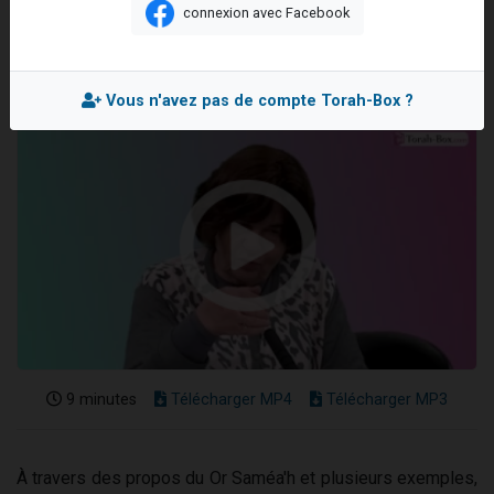
connexion avec Facebook
13 personnes viennent de demander une bénédiction
Mis en ligne le Mardi 8 Juillet 2025
30 personnes viennent de faire un don pour Sauvez la jambe de Yohan
Il reste 49 places pour étudier en groupe sur Zoom
Vous n'avez pas de compte Torah-Box ?
12 nouvelles musiques dans Torah-Box Music
29 personnes viennent de demander une bénédiction
9 minutes
Télécharger MP4
Télécharger MP3
À travers des propos du Or Saméa'h et plusieurs exemples,