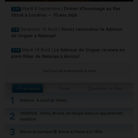
Mardi 8 Septembre |
Dinner d'hommage au Rav
J-31
Sitruk à Londres — 10 ans déjà
Dimanche 16 Août |
Venez rencontrer le Admour
J-8
de Ungvar à Natanya!
Mardi 18 Août |
Le Admour de Ungvar recevra en
J-10
plein Kikar de Natanya à Alonzo!
Voir tous les événements à venir
+ Populaires
Cours
Questions au Rav
1
Histoire - À bord du Titanic
2
URGENCE - Diane, 80 ans, en danger dans un appartement
insalubre
3
Mitsva en panique 😨 Arriver à l'heure à la Téfila