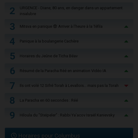
2
URGENCE - Diane, 80 ans, en danger dans un appartement
insalubre
3
Mitsva en panique 😨 Arriver à l'heure à la Téfila
4
Panique à la boulangerie Cachère
5
Horaires du Jeûne de Ticha Béav
6
Résumé de la Paracha Réé en animation Vidéo IA
7
Ils ont volé 12 Sifré Torah à Levallois… mais pas la Torah
8
La Paracha en 60 secondes : Réé
9
Hiloula du "Steïpeler" : Rabbi Ya’acov Israël Kanievsky
Horaires pour Columbus