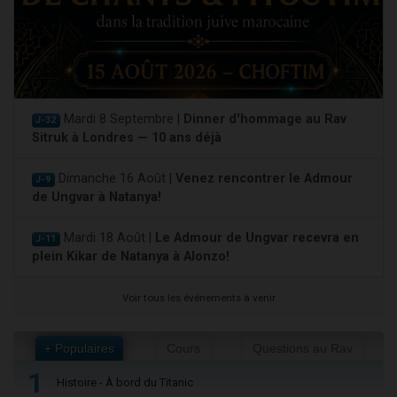
Mardi 8 Septembre |
Dinner d'hommage au Rav
J-32
Sitruk à Londres — 10 ans déjà
Dimanche 16 Août |
Venez rencontrer le Admour
J-9
de Ungvar à Natanya!
Mardi 18 Août |
Le Admour de Ungvar recevra en
J-11
plein Kikar de Natanya à Alonzo!
Voir tous les événements à venir
+ Populaires
Cours
Questions au Rav
1
Histoire - À bord du Titanic