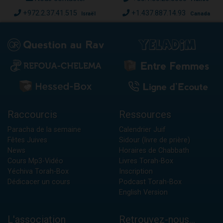
+972.2.37.41.515
+1.437.887.14.93
Israël
Canada
Raccourcis
Ressources
Paracha de la semaine
Calendrier Juif
Fêtes Juives
Sidour (livre de prière)
News
Horaires de Chabbath
Cours Mp3-Vidéo
Livres Torah-Box
Yéchiva Torah-Box
Inscription
Dédicacer un cours
Podcast Torah-Box
English Version
L'association
Retrouvez-nous...