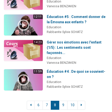
Education
Vanessa BENZAKEN
Éducation #5 : Comment donner de
12:11
la Émouna aux enfants ?
Education
Rabbanite Sylvie SCHATZ
Gérer nos émotions avec l'enfant
14:23
(1/5) : Les sentiments sont
façonnés...
Education
Vanessa BENZAKEN
Éducation #4 : De quoi se souvient-
11:59
on ?
Education
Rabbanite Sylvie SCHATZ
6
7
8
9
10