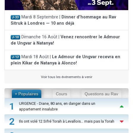
Mardi 8 Septembre |
Dinner d'hommage au Rav
J-33
Sitruk à Londres — 10 ans déjà
Dimanche 16 Août |
Venez rencontrer le Admour
J-10
de Ungvar à Natanya!
Mardi 18 Août |
Le Admour de Ungvar recevra en
J-12
plein Kikar de Natanya à Alonzo!
Voir tous les événements à venir
+ Populaires
Cours
Questions au Rav
1
URGENCE - Diane, 80 ans, en danger dans un
appartement insalubre
2
Ils ont volé 12 Sifré Torah à Levallois… mais pas la Torah