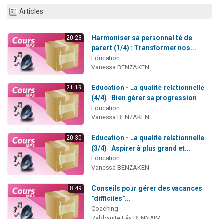
Ariel vient de donner son Maasser
Articles
Il reste 49 places pour étudier en groupe sur Zoom
Harmoniser sa personnalité de
Nathaniel vient de donner son Maasser
20:23
parent (1/4) : Transformer nos...
6 personnes viennent de faire un don pour 5 enfants déjà orphelins risquent de perdre leur maman
Education
Vanessa BENZAKEN
3 personnes viennent de nous rejoindre sur WhatsApp
Education - La qualité relationnelle
21:19
(4/4) : Bien gérer sa progression
Education
Vanessa BENZAKEN
Education - La qualité relationnelle
20:30
(3/4) : Aspirer à plus grand et...
Education
Vanessa BENZAKEN
Conseils pour gérer des vacances
8:49
"difficiles"...
Coaching
Rabbanite Léa BENNAÏM