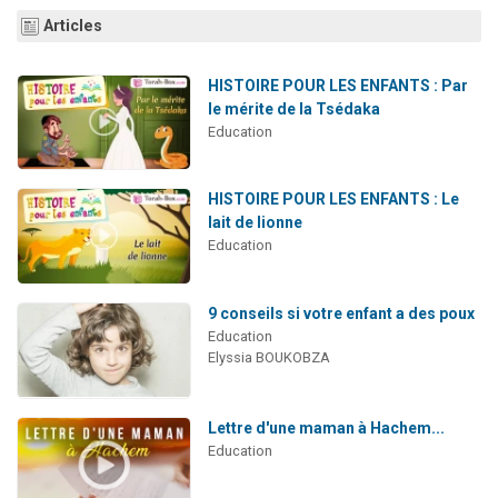
3 personnes viennent de nous rejoindre sur WhatsApp
Articles
2 nouvelles musiques dans Torah-Box Music
HISTOIRE POUR LES ENFANTS : Par
8 personnes viennent de faire un don pour Tsédaka : pauvres d'Israel
le mérite de la Tsédaka
Nouvelle émission radio : Visions de grandeur n°104 : Le Chabbath et le Birkat Hamazone à travers le temps
Education
4 personnes viennent de nous rejoindre sur WhatsApp
HISTOIRE POUR LES ENFANTS : Le
lait de lionne
Education
9 conseils si votre enfant a des poux
Education
Elyssia BOUKOBZA
Lettre d'une maman à Hachem...
Education