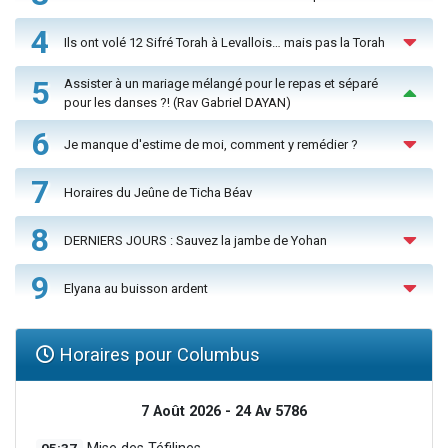
4
Ils ont volé 12 Sifré Torah à Levallois… mais pas la Torah
5
Assister à un mariage mélangé pour le repas et séparé
pour les danses ?! (Rav Gabriel DAYAN)
6
Je manque d'estime de moi, comment y remédier ?
7
Horaires du Jeûne de Ticha Béav
8
DERNIERS JOURS : Sauvez la jambe de Yohan
9
Elyana au buisson ardent
Horaires pour Columbus
7 Août 2026 - 24 Av 5786