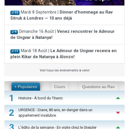
Mardi 8 Septembre |
Dinner d'hommage au Rav
J-32
Sitruk à Londres — 10 ans déjà
Dimanche 16 Août |
Venez rencontrer le Admour
J-9
de Ungvar à Natanya!
Mardi 18 Août |
Le Admour de Ungvar recevra en
J-11
plein Kikar de Natanya à Alonzo!
Voir tous les événements à venir
+ Populaires
Cours
Questions au Rav
1
Histoire - À bord du Titanic
2
URGENCE - Diane, 80 ans, en danger dans un
appartement insalubre
3
L'édito de la semaine - En visite chez le Steipler