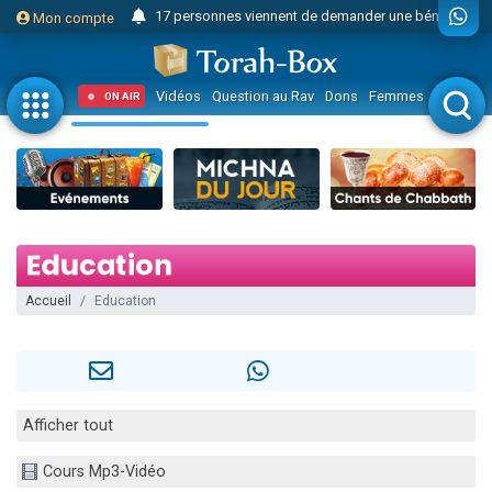
17 personnes viennent de demander une bénédiction
Mon compte
Il reste 49 places pour étudier en groupe sur Zoom
23 personnes viennent de faire un don pour Diane, 80 ans, dans un appartement insalubre
Vidéos
Question au Rav
Dons
Femmes
Enfants
ON AIR
Eva vient de donner son Maasser
4 personnes viennent de nous rejoindre sur WhatsApp
3 personnes viennent de nous rejoindre sur WhatsApp
Odaya vient de donner son Maasser
3 personnes viennent de faire un don pour 5 jours de vacances aux Orphelins
2 personnes viennent de nous rejoindre sur WhatsApp
Accueil
Education
13 personnes viennent de demander une bénédiction
Il reste 49 places pour étudier en groupe sur Zoom
30 personnes viennent de faire un don pour Sauvez la jambe de Yohan
12 nouvelles musiques dans Torah-Box Music
Afficher tout
3 personnes viennent de nous rejoindre sur WhatsApp
Cours Mp3-Vidéo
2 personnes viennent de nous rejoindre sur WhatsApp