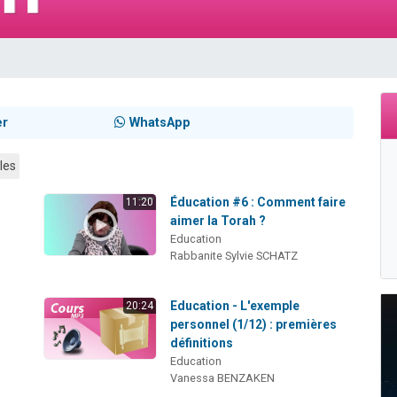
 viennent de demander une bénédiction
viennent de nous rejoindre sur WhatsApp
49 places pour étudier en groupe sur Zoom
 donner son Maasser
donner son Maasser
er
WhatsApp
les
Éducation #6 : Comment faire
11:20
aimer la Torah ?
Education
Rabbanite Sylvie SCHATZ
Education - L'exemple
20:24
personnel (1/12) : premières
définitions
Education
Vanessa BENZAKEN