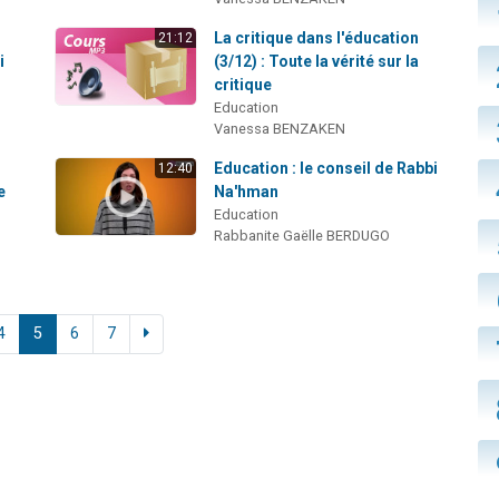
La critique dans l'éducation
21:12
i
(3/12) : Toute la vérité sur la
critique
Education
Vanessa BENZAKEN
Education : le conseil de Rabbi
12:40
e
Na'hman
Education
Rabbanite Gaëlle BERDUGO
4
5
6
7