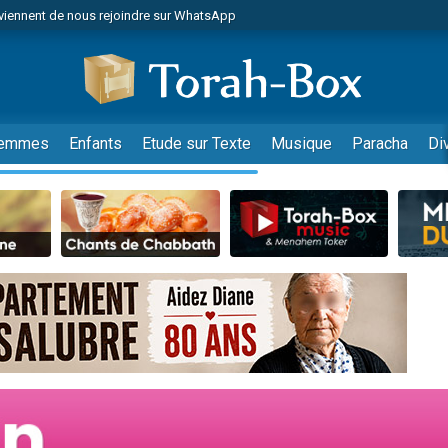
viennent de nous rejoindre sur WhatsApp
r vient de donner son Maasser
nes viennent de faire un don pour Événements Torah-Box
es viennent de faire un don pour Tsédaka : pauvres d'Israel
viennent de nous rejoindre sur WhatsApp
emmes
Enfants
Etude sur Texte
Musique
Paracha
Di
 viennent de demander une bénédiction
es viennent de faire un don pour Diane, 80 ans, dans un appartement insalub
49 places pour étudier en groupe sur Zoom
viennent de nous rejoindre sur WhatsApp
 viennent de demander une bénédiction
49 places pour étudier en groupe sur Zoom
viennent de nous rejoindre sur WhatsApp
viennent de nous rejoindre sur WhatsApp
es viennent de faire un don pour Reloger Rivka, 6 enfants, victime de violences
es viennent de faire un don pour 1 Journée de Vacances Pour les Enfants