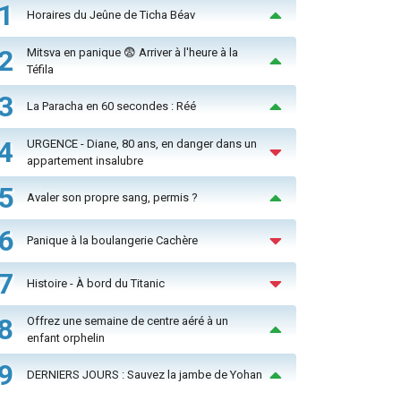
1
Horaires du Jeûne de Ticha Béav
2
Mitsva en panique 😨 Arriver à l'heure à la
Téfila
3
La Paracha en 60 secondes : Réé
4
URGENCE - Diane, 80 ans, en danger dans un
appartement insalubre
5
Avaler son propre sang, permis ?
6
Panique à la boulangerie Cachère
7
Histoire - À bord du Titanic
8
Offrez une semaine de centre aéré à un
enfant orphelin
9
DERNIERS JOURS : Sauvez la jambe de Yohan