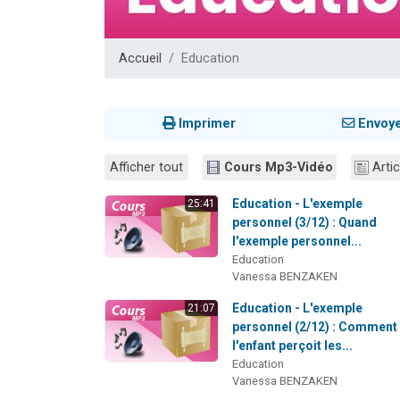
17 personnes
4 personnes 
Accueil
Education
Il reste 
Eva vient de
Eli vient de 
Imprimer
Envoy
Afficher tout
Cours Mp3-Vidéo
Artic
Education - L'exemple
25:41
personnel (3/12) : Quand
l'exemple personnel...
Education
Vanessa BENZAKEN
Education - L'exemple
21:07
personnel (2/12) : Comment
l'enfant perçoit les...
Education
Vanessa BENZAKEN