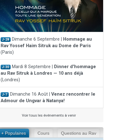
Dimanche 6 Septembre |
Hommage au
J-28
Rav Yossef Haim Sitruk au Dome de Paris
(Paris)
Mardi 8 Septembre |
Dinner d'hommage
J-30
au Rav Sitruk à Londres — 10 ans déjà
(Londres)
Dimanche 16 Août |
Venez rencontrer le
J-7
Admour de Ungvar à Natanya!
Voir tous les événements à venir
+ Populaires
Cours
Questions au Rav