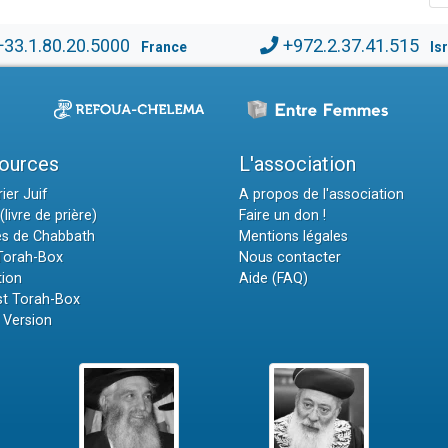
+33.1.80.20.5000
+972.2.37.41.515
France
Is
ources
L'association
ier Juif
A propos de l'association
(livre de prière)
Faire un don !
es de Chabbath
Mentions légales
 Torah-Box
Nous contacter
tion
Aide (FAQ)
t Torah-Box
 Version