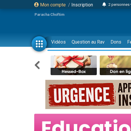
Mon compte
/
Inscription
2 personnes 
Lisbel Esthe
Paracha Choftim
3 person
2 personn
3 personnes 
Vidéos
Question au Rav
Dons
F
11 personnes
3 personn
Il reste 
2 personnes 
29 personnes
Il reste 
2 personnes 
6 personnes 
4 personn
2 personn