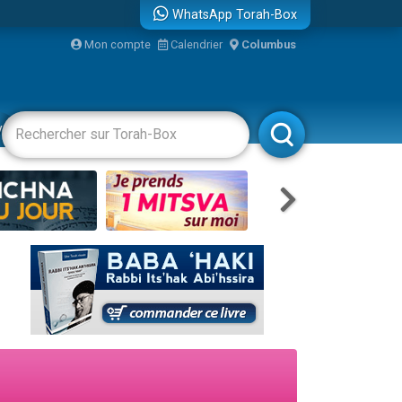
WhatsApp Torah-Box
Mon compte
Calendrier
Columbus
vertissements
Livres
Rabbanim
re
...