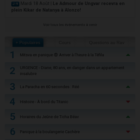
Mardi 18 Août |
Le Admour de Ungvar recevra en
J-9
plein Kikar de Natanya à Alonzo!
Voir tous les événements à venir
+ Populaires
Cours
Questions au Rav
1
Mitsva en panique 😨 Arriver à l'heure à la Téfila
2
URGENCE - Diane, 80 ans, en danger dans un appartement
insalubre
3
La Paracha en 60 secondes : Réé
4
Histoire - À bord du Titanic
5
Horaires du Jeûne de Ticha Béav
6
Panique à la boulangerie Cachère