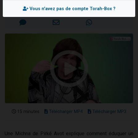
2 personnes viennent de nous rejoindre sur WhatsApp
Mis en ligne le Mardi 9 Juillet 2024
Vous n'avez pas de compte Torah-Box ?
13 personnes viennent de demander une bénédiction
Il reste 49 places pour étudier en groupe sur Zoom
12 nouvelles musiques dans Torah-Box Music
2 personnes viennent de nous rejoindre sur WhatsApp
15 minutes
Télécharger MP4
Télécharger MP3
Une Michna de Pirké Avot explique comment éduquer un