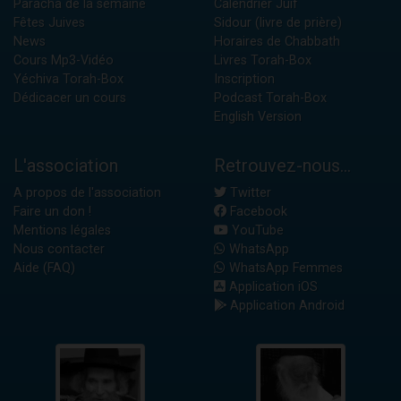
Paracha de la semaine
Calendrier Juif
Fêtes Juives
Sidour (livre de prière)
News
Horaires de Chabbath
Cours Mp3-Vidéo
Livres Torah-Box
Yéchiva Torah-Box
Inscription
Dédicacer un cours
Podcast Torah-Box
English Version
L'association
Retrouvez-nous...
A propos de l'association
Twitter
Faire un don !
Facebook
Mentions légales
YouTube
Nous contacter
WhatsApp
Aide (FAQ)
WhatsApp Femmes
Application iOS
Application Android