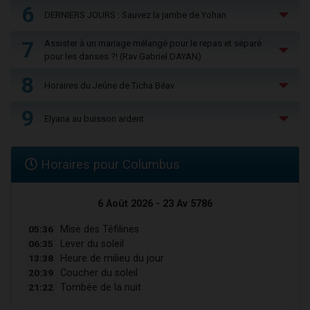
6
DERNIERS JOURS : Sauvez la jambe de Yohan
7
Assister à un mariage mélangé pour le repas et séparé
pour les danses ?! (Rav Gabriel DAYAN)
8
Horaires du Jeûne de Ticha Béav
9
Elyana au buisson ardent
Horaires pour Columbus
6 Août 2026 - 23 Av 5786
05:36
Mise des Téfilines
06:35
Lever du soleil
13:38
Heure de milieu du jour
20:39
Coucher du soleil
21:22
Tombée de la nuit