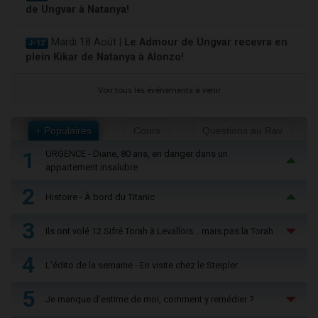
de Ungvar à Natanya!
Mardi 18 Août |
Le Admour de Ungvar recevra en
J-12
plein Kikar de Natanya à Alonzo!
Voir tous les événements à venir
+ Populaires
Cours
Questions au Rav
1
URGENCE - Diane, 80 ans, en danger dans un
appartement insalubre
2
Histoire - À bord du Titanic
3
Ils ont volé 12 Sifré Torah à Levallois… mais pas la Torah
4
L'édito de la semaine - En visite chez le Steipler
5
Je manque d'estime de moi, comment y remédier ?