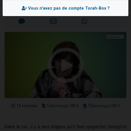
Nouvelle émission radio : Visions de grandeur n°104 : Le Chabbath et le Birkat Hamazone à travers le temps
Mis en ligne le Mardi 16 Juillet 2024
Vous n'avez pas de compte Torah-Box ?
61 personnes viennent de demander une bénédiction
Ariel vient de donner son Maasser
Il reste 49 places pour étudier en groupe sur Zoom
Eva vient de donner son Maasser
18 minutes
Télécharger MP4
Télécharger MP3
Dans la vie, il y a des étapes qu'il faut respecter, lorsqu'on