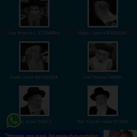
Rav Aharon L. STEINMAN
Rabbi 'Haïm KANIEWSKI
Rabbi David ABI'HSSIRA
Rav Chlomo AMAR
Rav Israël GANTZ
Rav Yossef-Haïm SITRUK