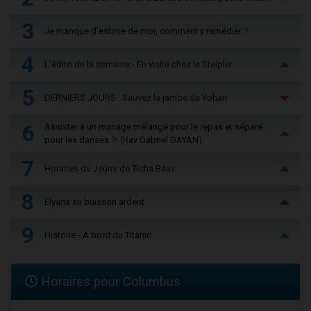
3
Je manque d'estime de moi, comment y remédier ?
4
L'édito de la semaine - En visite chez le Steipler
5
DERNIERS JOURS : Sauvez la jambe de Yohan
6
Assister à un mariage mélangé pour le repas et séparé
pour les danses ?! (Rav Gabriel DAYAN)
7
Horaires du Jeûne de Ticha Béav
8
Elyana au buisson ardent
9
Histoire - À bord du Titanic
Horaires pour Columbus