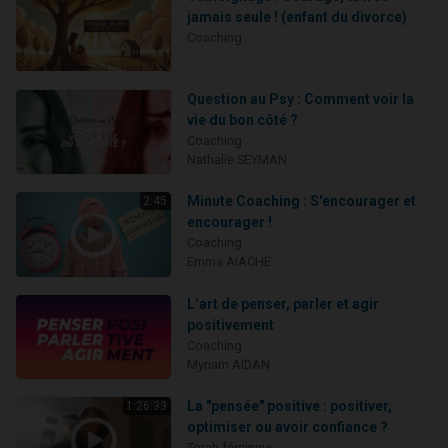
jamais seule ! (enfant du divorce)
Coaching
Question au Psy : Comment voir la
vie du bon côté ?
Coaching
Nathalie SEYMAN
Minute Coaching : S'encourager et
2:45
encourager !
Coaching
Emma AIACHE
L’art de penser, parler et agir
positivement
Coaching
Myriam AÏDAN
La "pensée" positive : positiver,
1:26:33
optimiser ou avoir confiance ?
Torah féminine