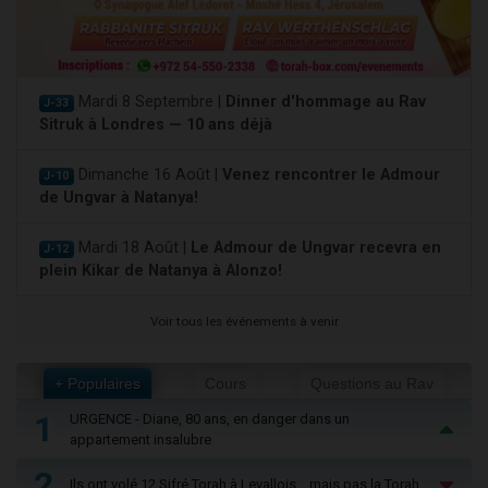
Mardi 8 Septembre |
Dinner d'hommage au Rav
J-33
Sitruk à Londres — 10 ans déjà
Dimanche 16 Août |
Venez rencontrer le Admour
J-10
de Ungvar à Natanya!
Mardi 18 Août |
Le Admour de Ungvar recevra en
J-12
plein Kikar de Natanya à Alonzo!
Voir tous les événements à venir
+ Populaires
Cours
Questions au Rav
1
URGENCE - Diane, 80 ans, en danger dans un
appartement insalubre
2
Ils ont volé 12 Sifré Torah à Levallois… mais pas la Torah