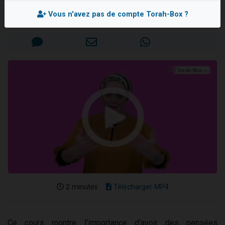
Ra'hel GOBERT
6 personnes viennent de faire un don pour 5 enfants déjà orphelins risquent de perdre leur maman
Vous n'avez pas de compte Torah-Box ?
Mis en ligne le Mercredi 19 Janvier 2022
2 personnes viennent de faire un don pour Reloger Rivka, 6 enfants, victime de violences...
10 personnes viennent de demander une bénédiction
Il reste 49 places pour étudier en groupe sur Zoom
3 personnes viennent de faire un don pour Diane, 80 ans, dans un appartement insalubre
2 minutes
Télécharger MP4
Ce cours montre l'importance d'avoir des pensées