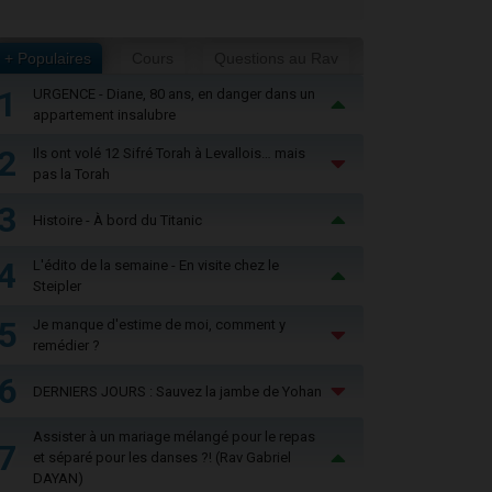
+ Populaires
Cours
Questions au Rav
1
URGENCE - Diane, 80 ans, en danger dans un
appartement insalubre
2
Ils ont volé 12 Sifré Torah à Levallois… mais
pas la Torah
3
Histoire - À bord du Titanic
4
L'édito de la semaine - En visite chez le
Steipler
5
Je manque d'estime de moi, comment y
remédier ?
6
DERNIERS JOURS : Sauvez la jambe de Yohan
Assister à un mariage mélangé pour le repas
7
et séparé pour les danses ?! (Rav Gabriel
DAYAN)