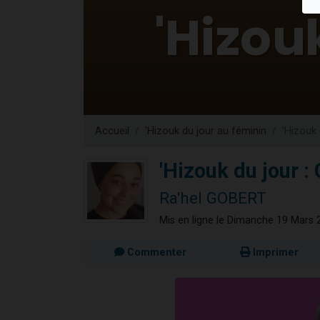
61 personnes
Il reste 
Ariel vient 
Nathaniel vi
4 personnes 
Accueil
'Hizouk du jour au féminin
'Hizouk
'Hizouk du jour 
Ra'hel GOBERT
Mis en ligne le Dimanche 19 Mars 
Commenter
Imprimer