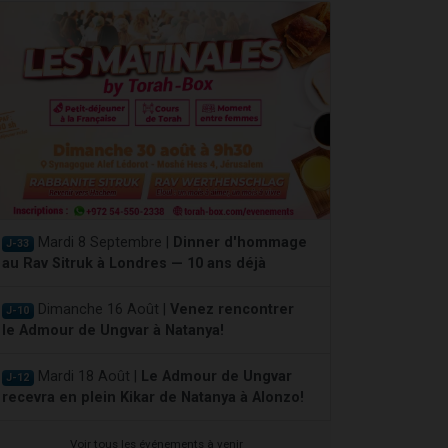
Mardi 8 Septembre |
Dinner d'hommage
J-33
au Rav Sitruk à Londres — 10 ans déjà
Dimanche 16 Août |
Venez rencontrer
J-10
le Admour de Ungvar à Natanya!
Mardi 18 Août |
Le Admour de Ungvar
J-12
recevra en plein Kikar de Natanya à Alonzo!
Voir tous les événements à venir