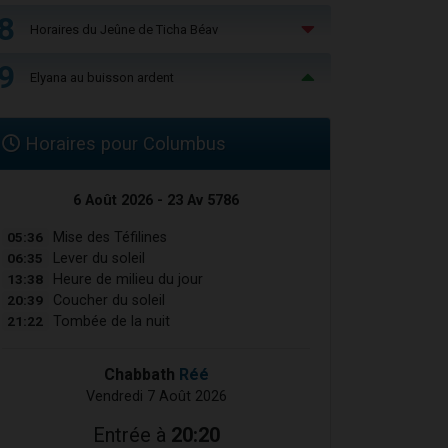
8
Horaires du Jeûne de Ticha Béav
9
Elyana au buisson ardent
Horaires pour Columbus
6 Août 2026 - 23 Av 5786
05:36
Mise des Téfilines
06:35
Lever du soleil
13:38
Heure de milieu du jour
20:39
Coucher du soleil
21:22
Tombée de la nuit
Chabbath
Réé
Vendredi 7 Août 2026
Entrée à
20:20