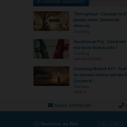
A consulter également
Témoignage : Courage, tu n
jamais seule ! (enfant du
divorce)
Coaching
Question au Psy : Comment
voir la vie du bon côté ?
Coaching
Nathalie SEYMAN
Coaching Middot #17 : Tout
les bonnes choses ont une fi
(La joie et...
Coaching
Sarah A.
Nous contacter