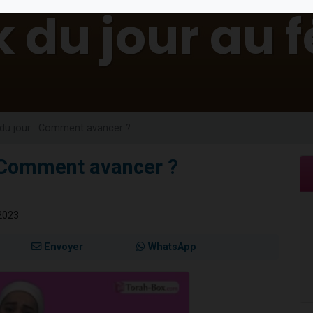
 viennent de demander une bénédiction
49 places pour étudier en groupe sur Zoom
de donner son Maasser
ent de donner son Maasser
viennent de nous rejoindre sur WhatsApp
 du jour : Comment avancer ?
: Comment avancer ?
2023
Envoyer
WhatsApp