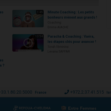
'es
Minute Coaching : Les petits
1:45
bonheurs mènent aux grands !
Coaching
Emma AIACHE
Paracha & Coaching : Vaéra,
13:54
les étapes clés pour avancer !
Torah féminine
Levana SAFFAR
es
n ?
+33.1.80.20.5000
+972.2.37.41.515
France
Is