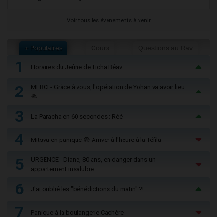
Voir tous les événements à venir
+ Populaires
Cours
Questions au Rav
1
Horaires du Jeûne de Ticha Béav
2
MERCI - Grâce à vous, l'opération de Yohan va avoir lieu
🙏
3
La Paracha en 60 secondes : Réé
4
Mitsva en panique 😨 Arriver à l'heure à la Téfila
5
URGENCE - Diane, 80 ans, en danger dans un
appartement insalubre
6
J'ai oublié les "bénédictions du matin" ?!
7
Panique à la boulangerie Cachère