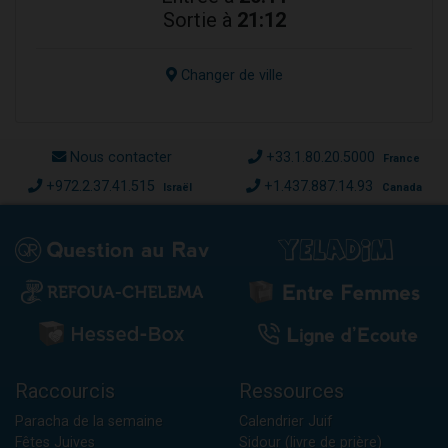
Sortie à
21:12
Changer de ville
Nous contacter
+33.1.80.20.5000
France
+972.2.37.41.515
+1.437.887.14.93
Israël
Canada
Raccourcis
Ressources
Paracha de la semaine
Calendrier Juif
Fêtes Juives
Sidour (livre de prière)