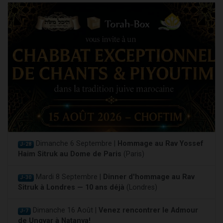
Dimanche 6 Septembre |
Hommage au Rav Yossef
J-28
Haim Sitruk au Dome de Paris
(Paris)
Mardi 8 Septembre |
Dinner d'hommage au Rav
J-30
Sitruk à Londres — 10 ans déjà
(Londres)
Dimanche 16 Août |
Venez rencontrer le Admour
J-7
de Ungvar à Natanya!