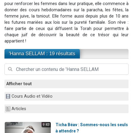
pour renforcer les femmes dans leur pratique, elle commence à
3 personnes viennent de nous rejoindre sur WhatsApp
donner des cours hebdomadaires sur la paracha, les fêtes, la
2 nouvelles musiques dans Torah-Box Music
femme juive, la tsniout. Elle forme aussi depuis plus de 10 ans
les futures mariées aux lois sur la pureté familiale. Son rêve :
8 personnes viennent de faire un don pour Tsédaka : pauvres d'Israel
faire partie de ceux qui diffusent la Torah pour permettre à
Nouvelle émission radio : Visions de grandeur n°104 : Le Chabbath et le Birkat Hamazone à travers le temps
chaque juif de découvrir la beauté de ce trésor qui leur
4 personnes viennent de nous rejoindre sur WhatsApp
appartient !
'Hanna SELLAM : 19 résultats
Afficher tout
Cours Audio et Vidéo
Articles
Ticha Béav : Sommes-nous les seuls
9:43
à attendre ?