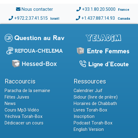
Nous contacter
+33.1.80.20.5000
France
+972.2.37.41.515
+1.437.887.14.93
Israël
Canada
Raccourcis
Ressources
Paracha de la semaine
Calendrier Juif
Fêtes Juives
Sidour (livre de prière)
News
Horaires de Chabbath
Cours Mp3-Vidéo
Livres Torah-Box
Yéchiva Torah-Box
Inscription
Dédicacer un cours
Podcast Torah-Box
English Version