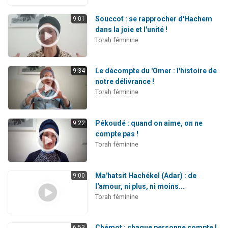
Souccot : se rapprocher d'Hachem
9:01
dans la joie et l'unité !
Torah féminine
Le décompte du 'Omer : l'histoire de
9:34
notre délivrance !
Torah féminine
Pékoudé : quand on aime, on ne
9:22
compte pas !
Torah féminine
Ma'hatsit Hachékel (Adar) : de
9:00
l'amour, ni plus, ni moins...
Torah féminine
Chémot : chaque personne compte !
6:53