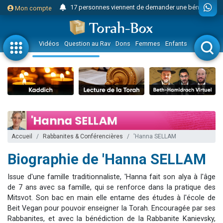
17 personnes viennent de demander une bénédiction
Mon compte
Il reste 49 places pour étudier en groupe sur Zoom
23 personnes viennent de faire un don pour Diane, 80 ans, dans un appartement insalubre
Vidéos
Question au Rav
Dons
Femmes
Enfants
Etude sur 
Eva vient de donner son Maasser
4 personnes viennent de nous rejoindre sur WhatsApp
3 personnes viennent de nous rejoindre sur WhatsApp
Odaya vient de donner son Maasser
3 personnes viennent de faire un don pour 5 jours de vacances aux Orphelins
2 personnes viennent de nous rejoindre sur WhatsApp
Accueil
Rabbanites & Conférencières
'Hanna SELLAM
13 personnes viennent de demander une bénédiction
Biographie de 'Hanna SELLAM
Il reste 49 places pour étudier en groupe sur Zoom
30 personnes viennent de faire un don pour Sauvez la jambe de Yohan
Issue d'une famille traditionnaliste, 'Hanna fait son alya à l'âge
12 nouvelles musiques dans Torah-Box Music
de 7 ans avec sa famille, qui se renforce dans la pratique des
Mitsvot. Son bac en main elle entame des études à l'école de
3 personnes viennent de nous rejoindre sur WhatsApp
Beit Vegan pour pouvoir enseigner la Torah. Encouragée par ses
2 personnes viennent de nous rejoindre sur WhatsApp
Rabbanites, et avec la bénédiction de la Rabbanite Kanievsky,