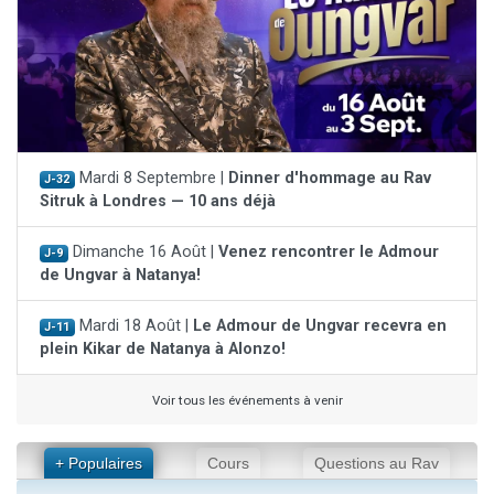
Mardi 8 Septembre |
Dinner d'hommage au Rav
J-32
Sitruk à Londres — 10 ans déjà
Dimanche 16 Août |
Venez rencontrer le Admour
J-9
de Ungvar à Natanya!
Mardi 18 Août |
Le Admour de Ungvar recevra en
J-11
plein Kikar de Natanya à Alonzo!
Voir tous les événements à venir
+ Populaires
Cours
Questions au Rav