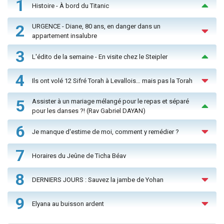
1
Histoire - À bord du Titanic
2
URGENCE - Diane, 80 ans, en danger dans un
appartement insalubre
3
L'édito de la semaine - En visite chez le Steipler
4
Ils ont volé 12 Sifré Torah à Levallois… mais pas la Torah
5
Assister à un mariage mélangé pour le repas et séparé
pour les danses ?! (Rav Gabriel DAYAN)
6
Je manque d'estime de moi, comment y remédier ?
7
Horaires du Jeûne de Ticha Béav
8
DERNIERS JOURS : Sauvez la jambe de Yohan
9
Elyana au buisson ardent