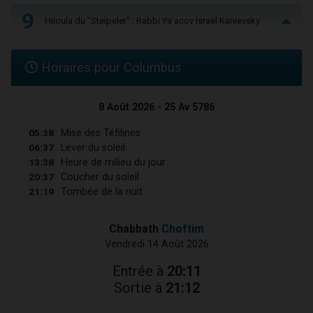
9
Hiloula du "Steïpeler" : Rabbi Ya’acov Israël Kanievsky
Horaires pour Columbus
8 Août 2026 - 25 Av 5786
05:38
Mise des Téfilines
06:37
Lever du soleil
13:38
Heure de milieu du jour
20:37
Coucher du soleil
21:19
Tombée de la nuit
Chabbath
Choftim
Vendredi 14 Août 2026
Entrée à
20:11
Sortie à
21:12