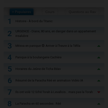
+ Populaires
Cours
Questions au Rav
1
Histoire - À bord du Titanic
2
URGENCE - Diane, 80 ans, en danger dans un appartement
insalubre
3
Mitsva en panique 😨 Arriver à l'heure à la Téfila
4
Panique à la boulangerie Cachère
5
Horaires du Jeûne de Ticha Béav
6
Résumé de la Paracha Réé en animation Vidéo IA
7
Ils ont volé 12 Sifré Torah à Levallois… mais pas la Torah
8
La Paracha en 60 secondes : Réé