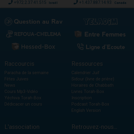
+972.2.37.41.515
+1.437.887.14.93
Israël
Canada
Raccourcis
Ressources
Paracha de la semaine
Calendrier Juif
Fêtes Juives
Sidour (livre de prière)
News
Horaires de Chabbath
Cours Mp3-Vidéo
Livres Torah-Box
Yéchiva Torah-Box
Inscription
Dédicacer un cours
Podcast Torah-Box
English Version
L'association
Retrouvez-nous...