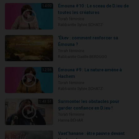
Émouna #10 : Le sceau de D.ieu de
14:00
toutes les créatures
Torah féminine
Rabbanite Sylvie SCHATZ
'Ékev : comment renforcer sa
Émouna ?
Torah féminine
Rabbanite Gaëlle BERDUGO
Émouna #9 : La nature amène à
12:56
Hachem
Torah féminine
Rabbanite Sylvie SCHATZ
Surmonter les obstacles pour
1:41:51
garder confiance en D.ieu !
Torah féminine
Hanna BÉHAR
Vaet’hanane : être pauvre devant