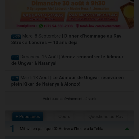
Mardi 8 Septembre |
Dinner d'hommage au Rav
J-30
Sitruk à Londres — 10 ans déjà
Dimanche 16 Août |
Venez rencontrer le Admour
J-7
de Ungvar à Natanya!
Mardi 18 Août |
Le Admour de Ungvar recevra en
J-9
plein Kikar de Natanya à Alonzo!
Voir tous les événements à venir
+ Populaires
Cours
Questions au Rav
1
Mitsva en panique 😨 Arriver à l'heure à la Téfila