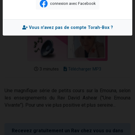
connexion avec Facebook
2 personnes viennent de nous rejoindre sur WhatsApp
13 personnes viennent de demander une bénédiction
Il reste 49 places pour étudier en groupe sur Zoom
Vous n'avez pas de compte Torah-Box ?
12 nouvelles musiques dans Torah-Box Music
2 personnes viennent de nous rejoindre sur WhatsApp
3 minutes
Télécharger MP3
Une magnifique série de petits cours sur la Emouna, selon
les enseignements du Rav David Ashear ("Une Emouna
Vivante"). Pour une vie plus positive et plus sereine...
Recevez gratuitement un Rav chez vous ou dans