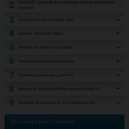
2
URGENCE - Diane, 80 ans, en danger dans un appartement
insalubre
3
La Paracha en 60 secondes : Réé
4
Histoire - À bord du Titanic
5
Horaires du Jeûne de Ticha Béav
6
Panique à la boulangerie Cachère
7
Avaler son propre sang, permis ?
8
Résumé de la Paracha Réé en animation Vidéo IA
9
Synthèse de la Paracha et de la Haftara de Reé
Horaires pour Columbus