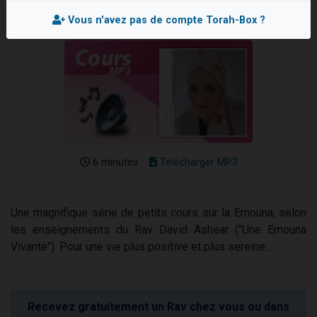
13 personnes viennent de demander une bénédiction
Vous n'avez pas de compte Torah-Box ?
30 personnes viennent de faire un don pour Sauvez la jambe de Yohan
Il reste 49 places pour étudier en groupe sur Zoom
12 nouvelles musiques dans Torah-Box Music
29 personnes viennent de demander une bénédiction
6 minutes
Télécharger MP3
Une magnifique série de petits cours sur la Emouna, selon
les enseignements du Rav David Ashear ("Une Emouna
Vivante"). Pour une vie plus positive et plus sereine...
Recevez gratuitement un Rav chez vous ou dans