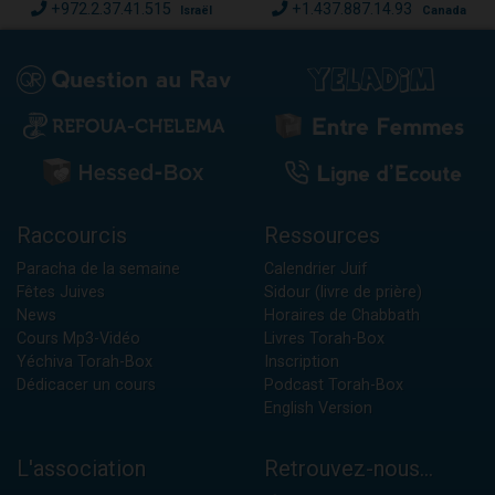
+972.2.37.41.515
+1.437.887.14.93
Israël
Canada
Raccourcis
Ressources
Paracha de la semaine
Calendrier Juif
Fêtes Juives
Sidour (livre de prière)
News
Horaires de Chabbath
Cours Mp3-Vidéo
Livres Torah-Box
Yéchiva Torah-Box
Inscription
Dédicacer un cours
Podcast Torah-Box
English Version
L'association
Retrouvez-nous...