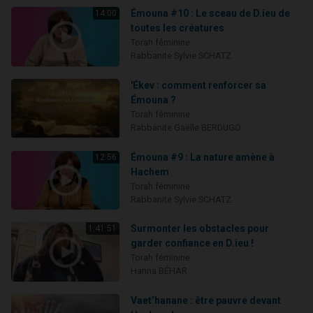
Émouna #10 : Le sceau de D.ieu de
14:00
toutes les créatures
Torah féminine
Rabbanite Sylvie SCHATZ
'Ékev : comment renforcer sa
Émouna ?
Torah féminine
Rabbanite Gaëlle BERDUGO
Émouna #9 : La nature amène à
12:56
Hachem
Torah féminine
Rabbanite Sylvie SCHATZ
Surmonter les obstacles pour
1:41:51
garder confiance en D.ieu !
Torah féminine
Hanna BÉHAR
Vaet’hanane : être pauvre devant