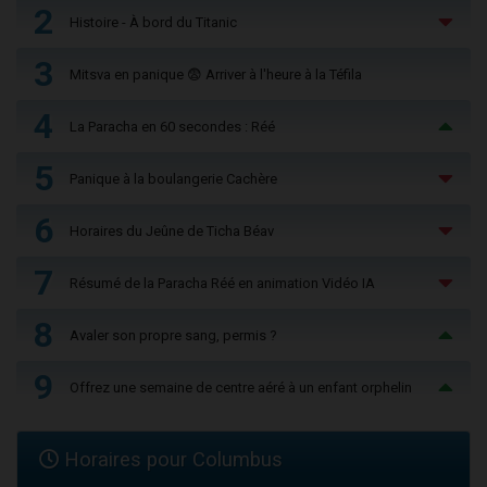
2
Histoire - À bord du Titanic
3
Mitsva en panique 😨 Arriver à l'heure à la Téfila
4
La Paracha en 60 secondes : Réé
5
Panique à la boulangerie Cachère
6
Horaires du Jeûne de Ticha Béav
7
Résumé de la Paracha Réé en animation Vidéo IA
8
Avaler son propre sang, permis ?
9
Offrez une semaine de centre aéré à un enfant orphelin
Horaires pour Columbus