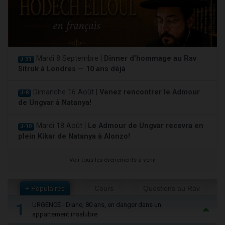
Mardi 8 Septembre |
Dinner d'hommage au Rav
J-31
Sitruk à Londres — 10 ans déjà
Dimanche 16 Août |
Venez rencontrer le Admour
J-8
de Ungvar à Natanya!
Mardi 18 Août |
Le Admour de Ungvar recevra en
J-10
plein Kikar de Natanya à Alonzo!
Voir tous les événements à venir
+ Populaires
Cours
Questions au Rav
1
URGENCE - Diane, 80 ans, en danger dans un
appartement insalubre