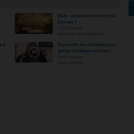
'Ékev : comment renforcer sa
s
Émouna ?
Torah féminine
Rabbanite Gaëlle BERDUGO
e à
Surmonter les obstacles pour
1:41:51
garder confiance en D.ieu !
Torah féminine
Hanna BÉHAR