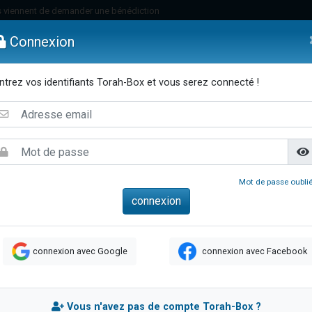
 viennent de demander une bénédiction
viennent de nous rejoindre sur WhatsApp
Connexion
49 places pour étudier en groupe sur Zoom
nes viennent de faire un don pour Diane, 80 ans, dans un appartement insalu
ntrez vos identifiants Torah-Box et vous serez connecté !
 donner son Maasser
emmes
Enfants
Etude sur Texte
Musique
Paracha
Di
viennent de nous rejoindre sur WhatsApp
viennent de nous rejoindre sur WhatsApp
es viennent de faire un don pour 5 jours de vacances aux Orphelins
de donner son Maasser
Mot de passe oublié
 viennent de demander une bénédiction
viennent de nous rejoindre sur WhatsApp
nnes viennent de faire un don pour Sauvez la jambe de Yohan
connexion avec Google
connexion avec Facebook
lles musiques dans Torah-Box Music
49 places pour étudier en groupe sur Zoom
viennent de nous rejoindre sur WhatsApp
Vous n'avez pas de compte Torah-Box ?