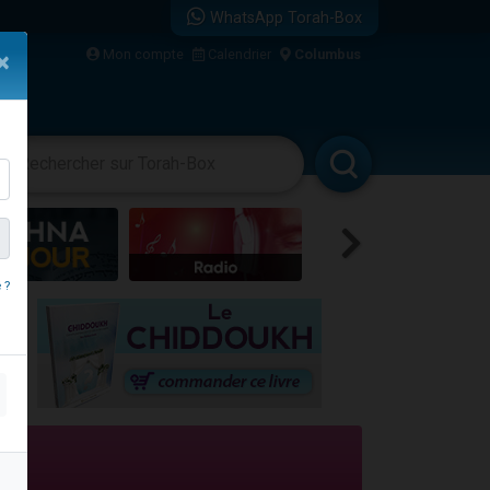
WhatsApp Torah-Box
Mon compte
Calendrier
Columbus
×
bre
vertissements
Livres
Rabbanim
 ?