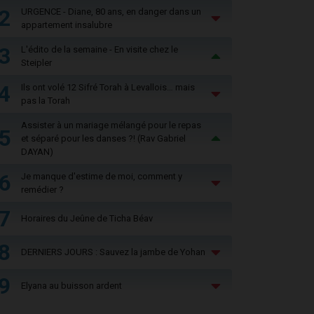
2
URGENCE - Diane, 80 ans, en danger dans un
appartement insalubre
3
L'édito de la semaine - En visite chez le
Steipler
4
Ils ont volé 12 Sifré Torah à Levallois… mais
pas la Torah
Assister à un mariage mélangé pour le repas
5
et séparé pour les danses ?! (Rav Gabriel
DAYAN)
6
Je manque d'estime de moi, comment y
remédier ?
7
Horaires du Jeûne de Ticha Béav
8
DERNIERS JOURS : Sauvez la jambe de Yohan
9
Elyana au buisson ardent