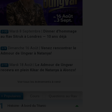
Mardi 8 Septembre |
Dinner d'hommage
J-32
au Rav Sitruk à Londres — 10 ans déjà
Dimanche 16 Août |
Venez rencontrer le
J-9
Admour de Ungvar à Natanya!
Mardi 18 Août |
Le Admour de Ungvar
J-11
recevra en plein Kikar de Natanya à Alonzo!
Voir tous les événements à venir
+ Populaires
Cours
Questions au Rav
1
Histoire - À bord du Titanic