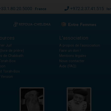
+33.1.80.20.5000
+972.2.37.41.515
France
Is
ources
L'association
ier Juif
A propos de l'association
(livre de prière)
Faire un don !
es de Chabbath
Mentions légales
 Torah-Box
Nous contacter
tion
Aide (FAQ)
t Torah-Box
 Version