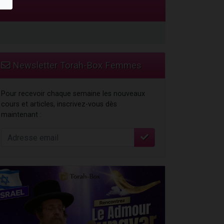
Newsletter Torah-Box Femmes
Pour recevoir chaque semaine les nouveaux
cours et articles, inscrivez-vous dès
maintenant :