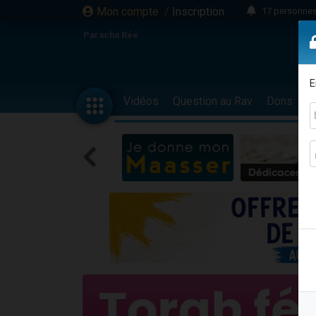
Mon compte
/
Inscription
17 personnes
4 personnes 
Paracha Réé
Il reste 
23 person
E
Eva vient de
Vidéos
Question au Rav
Dons
F
4 personnes 
3 personnes 
3 personn
Odaya vient 
13 personnes
2 personnes 
30 perso
12 nouve
Il reste 
3 personnes 