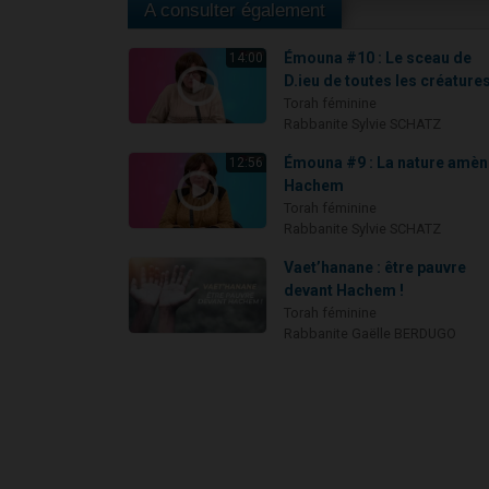
A consulter également
Émouna #10 : Le sceau de
14:00
D.ieu de toutes les créature
Torah féminine
Rabbanite Sylvie SCHATZ
Émouna #9 : La nature amèn
12:56
Hachem
Torah féminine
Rabbanite Sylvie SCHATZ
Vaet’hanane : être pauvre
devant Hachem !
Torah féminine
Rabbanite Gaëlle BERDUGO