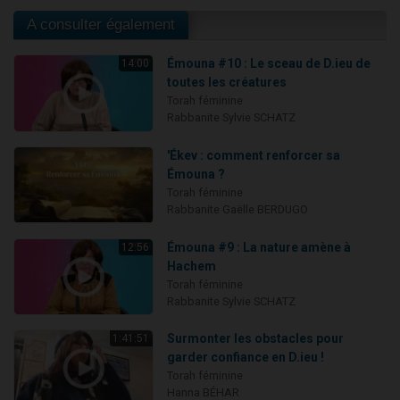
A consulter également
Émouna #10 : Le sceau de D.ieu de
14:00
toutes les créatures
Torah féminine
Rabbanite Sylvie SCHATZ
'Ékev : comment renforcer sa
Émouna ?
Torah féminine
Rabbanite Gaëlle BERDUGO
Émouna #9 : La nature amène à
12:56
Hachem
Torah féminine
Rabbanite Sylvie SCHATZ
Surmonter les obstacles pour
1:41:51
garder confiance en D.ieu !
Torah féminine
Hanna BÉHAR