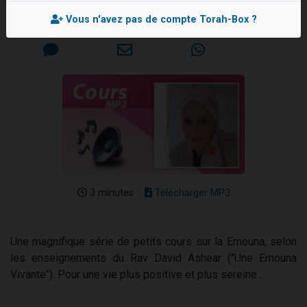
13 personnes viennent de demander une bénédiction
Mis en ligne le Mardi 8 Février 2022
Vous n'avez pas de compte Torah-Box ?
30 personnes viennent de faire un don pour Sauvez la jambe de Yohan
Il reste 49 places pour étudier en groupe sur Zoom
12 nouvelles musiques dans Torah-Box Music
29 personnes viennent de demander une bénédiction
3 minutes
Télécharger MP3
Une magnifique série de petits cours sur la Emouna, selon
les enseignements du Rav David Ashear ("Une Emouna
Vivante"). Pour une vie plus positive et plus sereine...