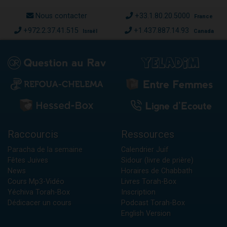
Nous contacter
+33.1.80.20.5000
France
+972.2.37.41.515
+1.437.887.14.93
Israël
Canada
Raccourcis
Ressources
Paracha de la semaine
Calendrier Juif
Fêtes Juives
Sidour (livre de prière)
News
Horaires de Chabbath
Cours Mp3-Vidéo
Livres Torah-Box
Yéchiva Torah-Box
Inscription
Dédicacer un cours
Podcast Torah-Box
English Version