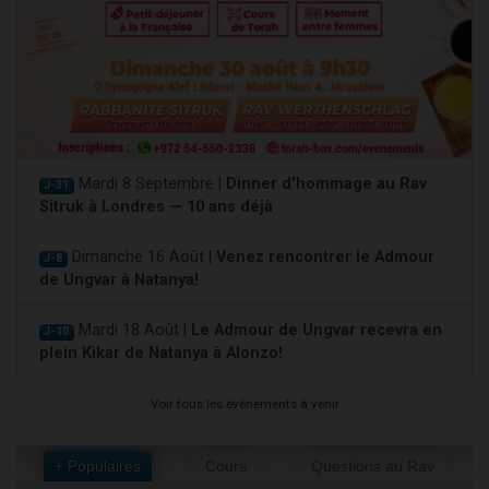
Mardi 8 Septembre |
Dinner d'hommage au Rav
J-31
Sitruk à Londres — 10 ans déjà
Dimanche 16 Août |
Venez rencontrer le Admour
J-8
de Ungvar à Natanya!
Mardi 18 Août |
Le Admour de Ungvar recevra en
J-10
plein Kikar de Natanya à Alonzo!
Voir tous les événements à venir
+ Populaires
Cours
Questions au Rav