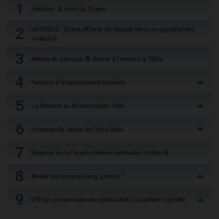
1
Histoire - À bord du Titanic
2
URGENCE - Diane, 80 ans, en danger dans un appartement
insalubre
3
Mitsva en panique 😨 Arriver à l'heure à la Téfila
4
Panique à la boulangerie Cachère
5
La Paracha en 60 secondes : Réé
6
Horaires du Jeûne de Ticha Béav
7
Résumé de la Paracha Réé en animation Vidéo IA
8
Avaler son propre sang, permis ?
9
Offrez une semaine de centre aéré à un enfant orphelin