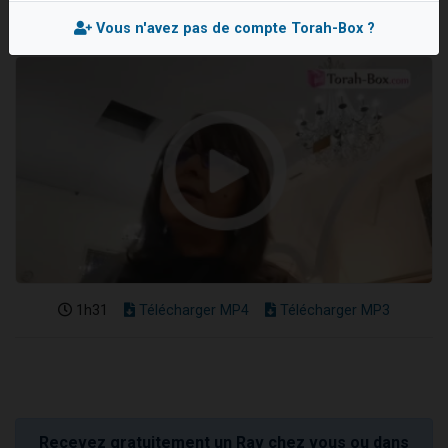
Il reste 49 places pour étudier en groupe sur Zoom
Vous n'avez pas de compte Torah-Box ?
3 personnes viennent de nous rejoindre sur WhatsApp
2 personnes viennent de nous rejoindre sur WhatsApp
2 nouvelles musiques dans Torah-Box Music
6 personnes viennent de nous rejoindre sur WhatsApp
1h31
Télécharger MP4
Télécharger MP3
Recevez gratuitement un Rav chez vous ou dans