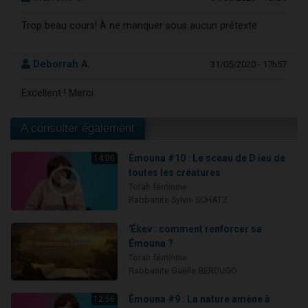
Trop beau cours! À ne manquer sous aucun prétexte
Deborrah A.
31/05/2020 - 17h57
Excellent ! Merci.
A consulter également
Émouna #10 : Le sceau de D.ieu de
14:00
toutes les créatures
Torah féminine
Rabbanite Sylvie SCHATZ
'Ékev : comment renforcer sa
Émouna ?
Torah féminine
Rabbanite Gaëlle BERDUGO
Émouna #9 : La nature amène à
12:56