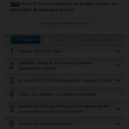
Mardi 18 Août |
Le Admour de Ungvar recevra en
J-11
plein Kikar de Natanya à Alonzo!
Voir tous les événements à venir
+ Populaires
Cours
Questions au Rav
1
Histoire - À bord du Titanic
2
URGENCE - Diane, 80 ans, en danger dans un
appartement insalubre
3
Ils ont volé 12 Sifré Torah à Levallois… mais pas la Torah
4
L'édito de la semaine - En visite chez le Steipler
5
Assister à un mariage mélangé pour le repas et séparé
pour les danses ?! (Rav Gabriel DAYAN)
6
Horaires du Jeûne de Ticha Béav