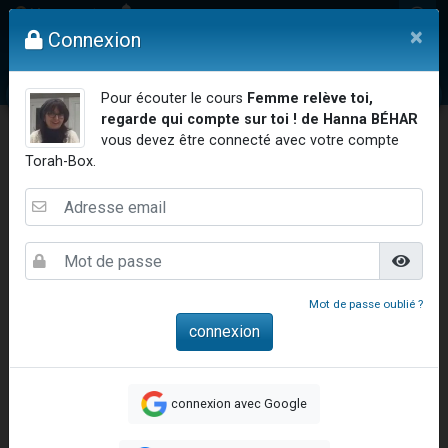
Mon compte
×
Connexion
Vidéos
Question au Rav
Dons
Femmes
Enfants
Etude sur 
Pour écouter le cours
Femme relève toi,
regarde qui compte sur toi ! de Hanna BÉHAR
vous devez être connecté avec votre compte
Torah-Box.
Accueil
Torah féminine
Femme relève toi, regarde qui compte sur toi !
Mot de passe oublié ?
Femme relève toi,
regarde qui compte sur
toi !
connexion avec Google
Hanna BÉHAR