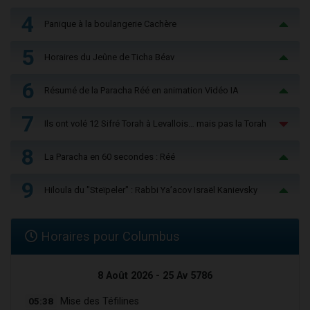
4
Panique à la boulangerie Cachère
5
Horaires du Jeûne de Ticha Béav
6
Résumé de la Paracha Réé en animation Vidéo IA
7
Ils ont volé 12 Sifré Torah à Levallois… mais pas la Torah
8
La Paracha en 60 secondes : Réé
9
Hiloula du "Steïpeler" : Rabbi Ya’acov Israël Kanievsky
Horaires pour Columbus
8 Août 2026 - 25 Av 5786
05:38
Mise des Téfilines