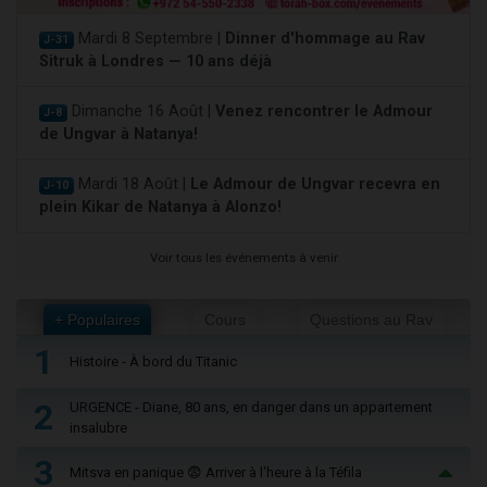
Mardi 8 Septembre |
Dinner d'hommage au Rav
J-31
Sitruk à Londres — 10 ans déjà
Dimanche 16 Août |
Venez rencontrer le Admour
J-8
de Ungvar à Natanya!
Mardi 18 Août |
Le Admour de Ungvar recevra en
J-10
plein Kikar de Natanya à Alonzo!
Voir tous les événements à venir
+ Populaires
Cours
Questions au Rav
1
Histoire - À bord du Titanic
2
URGENCE - Diane, 80 ans, en danger dans un appartement
insalubre
3
Mitsva en panique 😨 Arriver à l'heure à la Téfila