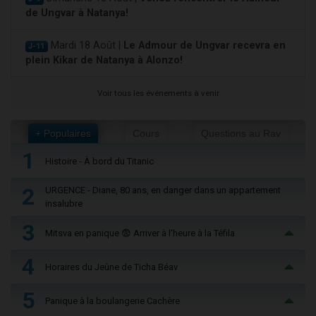
de Ungvar à Natanya!
Mardi 18 Août |
Le Admour de Ungvar recevra en
J-11
plein Kikar de Natanya à Alonzo!
Voir tous les événements à venir
+ Populaires
Cours
Questions au Rav
1
Histoire - À bord du Titanic
2
URGENCE - Diane, 80 ans, en danger dans un appartement
insalubre
3
Mitsva en panique 😨 Arriver à l'heure à la Téfila
4
Horaires du Jeûne de Ticha Béav
5
Panique à la boulangerie Cachère