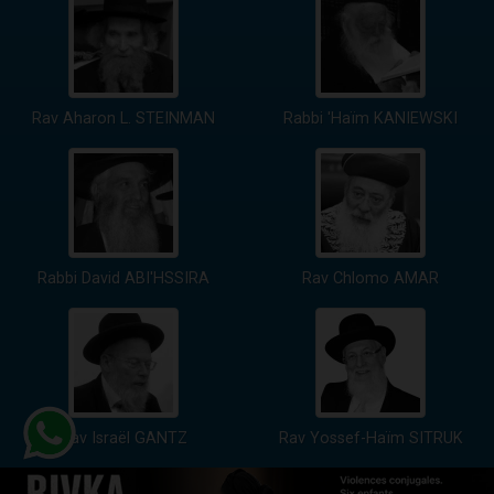
Rav Aharon L. STEINMAN
Rabbi 'Haïm KANIEWSKI
Rabbi David ABI'HSSIRA
Rav Chlomo AMAR
Rav Israël GANTZ
Rav Yossef-Haïm SITRUK