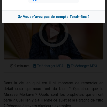
Il reste 49 places pour étudier en groupe sur Zoom
12 nouvelles musiques dans Torah-Box Music
Vous n'avez pas de compte Torah-Box ?
3 personnes viennent de nous rejoindre sur WhatsApp
2 personnes viennent de nous rejoindre sur WhatsApp
2 personnes viennent de nous rejoindre sur WhatsApp
9 minutes
Télécharger MP4
Télécharger MP3
Dans la vie, en quoi est-il si important de remercier en
détail ceux qui nous font du bien ? Qu'est-ce que le
Ma'assé Mérkava ? Quels sont les prophètes qui en ont
parlé ? Quel lien y a-t-il entre ce sujet et la Paracha de Yitro
? Réponse à travers plusieurs exemples.