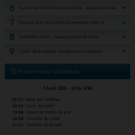
6
Ils ont volé 12 Sifré Torah à Levallois… mais pas la Torah
7
Résumé de la Paracha Réé en animation Vidéo IA
8
DERNIERS JOURS : Sauvez la jambe de Yohan
9
L'édito de la semaine - En visite chez le Steipler
Horaires pour Columbus
7 Août 2026 - 24 Av 5786
05:37
Mise des Téfilines
06:36
Lever du soleil
13:38
Heure de milieu du jour
20:38
Coucher du soleil
21:21
Tombée de la nuit