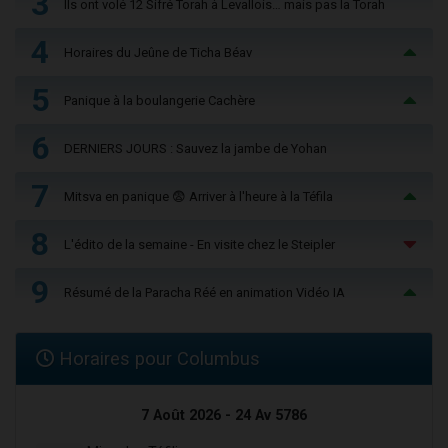
3
Ils ont volé 12 Sifré Torah à Levallois… mais pas la Torah
4
Horaires du Jeûne de Ticha Béav
5
Panique à la boulangerie Cachère
6
DERNIERS JOURS : Sauvez la jambe de Yohan
7
Mitsva en panique 😨 Arriver à l'heure à la Téfila
8
L'édito de la semaine - En visite chez le Steipler
9
Résumé de la Paracha Réé en animation Vidéo IA
Horaires pour Columbus
7 Août 2026 - 24 Av 5786