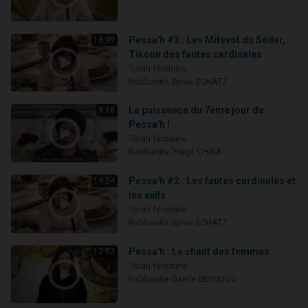
Pessa'h #3 : Les Mitsvot du Séder,
18:49
Tikoun des fautes cardinales
Torah féminine
Rabbanite Sylvie SCHATZ
La puissance du 7ème jour de
9:18
Pessa'h !
Torah féminine
Rabbanite 'Hagit CHIRA
Pessa'h #2 : Les fautes cardinales et
14:24
les exils
Torah féminine
Rabbanite Sylvie SCHATZ
Pessa'h : Le chant des femmes
12:52
Torah féminine
Rabbanite Gaëlle BERDUGO