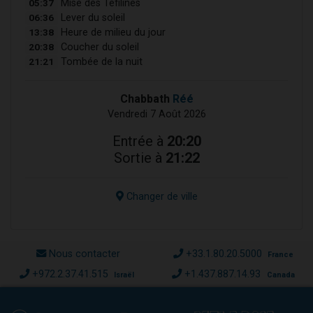
05:37
Mise des Téfilines
06:36
Lever du soleil
13:38
Heure de milieu du jour
20:38
Coucher du soleil
21:21
Tombée de la nuit
Chabbath
Réé
Vendredi 7 Août 2026
Entrée à
20:20
Sortie à
21:22
Changer de ville
Nous contacter
+33.1.80.20.5000
France
+972.2.37.41.515
+1.437.887.14.93
Israël
Canada