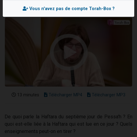
Il reste 49 places pour étudier en groupe sur Zoom
Vous n'avez pas de compte Torah-Box ?
3 personnes viennent de nous rejoindre sur WhatsApp
2 personnes viennent de nous rejoindre sur WhatsApp
2 nouvelles musiques dans Torah-Box Music
6 personnes viennent de nous rejoindre sur WhatsApp
13 minutes
Télécharger MP4
Télécharger MP3
De quoi parle la Haftara du septième jour de Pessa'h ? En
quoi est-elle liée à la Haftara qui est lue en ce jour ? Quels
enseignements peut-on en tirer ?