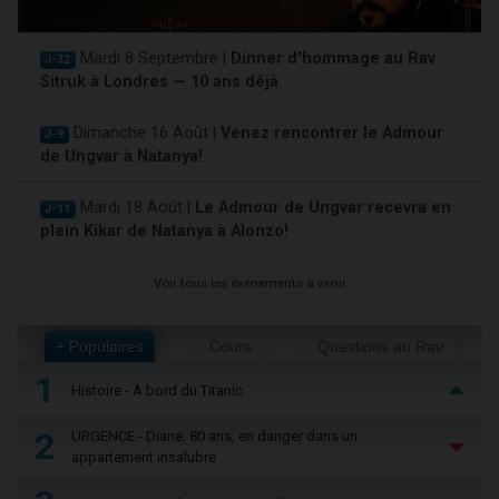
Mardi 8 Septembre |
Dinner d'hommage au Rav
J-32
Sitruk à Londres — 10 ans déjà
Dimanche 16 Août |
Venez rencontrer le Admour
J-9
de Ungvar à Natanya!
Mardi 18 Août |
Le Admour de Ungvar recevra en
J-11
plein Kikar de Natanya à Alonzo!
Voir tous les événements à venir
+ Populaires
Cours
Questions au Rav
1
Histoire - À bord du Titanic
2
URGENCE - Diane, 80 ans, en danger dans un
appartement insalubre