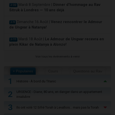
Mardi 8 Septembre |
Dinner d'hommage au Rav
J-32
Sitruk à Londres — 10 ans déjà
Dimanche 16 Août |
Venez rencontrer le Admour
J-9
de Ungvar à Natanya!
Mardi 18 Août |
Le Admour de Ungvar recevra en
J-11
plein Kikar de Natanya à Alonzo!
Voir tous les événements à venir
+ Populaires
Cours
Questions au Rav
1
Histoire - À bord du Titanic
2
URGENCE - Diane, 80 ans, en danger dans un appartement
insalubre
3
Ils ont volé 12 Sifré Torah à Levallois… mais pas la Torah