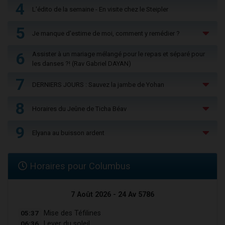
4
L'édito de la semaine - En visite chez le Steipler
5
Je manque d'estime de moi, comment y remédier ?
6
Assister à un mariage mélangé pour le repas et séparé pour
les danses ?! (Rav Gabriel DAYAN)
7
DERNIERS JOURS : Sauvez la jambe de Yohan
8
Horaires du Jeûne de Ticha Béav
9
Elyana au buisson ardent
Horaires pour Columbus
7 Août 2026 - 24 Av 5786
05:37
Mise des Téfilines
06:36
Lever du soleil