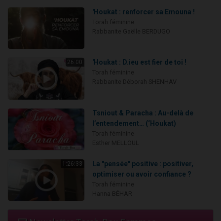
'Houkat : renforcer sa Emouna !
Torah féminine
Rabbanite Gaëlle BERDUGO
'Houkat : D.ieu est fier de toi !
26:00
Torah féminine
Rabbanite Déborah SHENHAV
Tsniout & Paracha : Au-delà de
l’entendement… (‘Houkat)
Torah féminine
Esther MELLOUL
La "pensée" positive : positiver,
1:26:33
optimiser ou avoir confiance ?
Torah féminine
Hanna BÉHAR