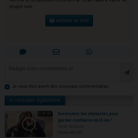
femme à comprendre comment la Torah l’aide à tracer sa
propre voie.
acheter ce livre
Je veux être averti des nouveaux commentaires
A consulter également
Surmonter les obstacles pour
1:41:51
garder confiance en D.ieu !
Torah féminine
Hanna BÉHAR