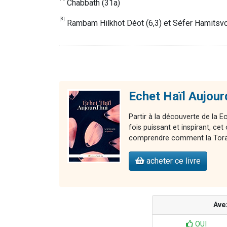
Chabbath (31a)
[3]
Rambam Hilkhot Déot (6,3) et Séfer Hamits
Echet Haïl Aujour
Partir à la découverte de la E
fois puissant et inspirant, 
comprendre comment la Torah 
acheter ce livre
Ave
OUI