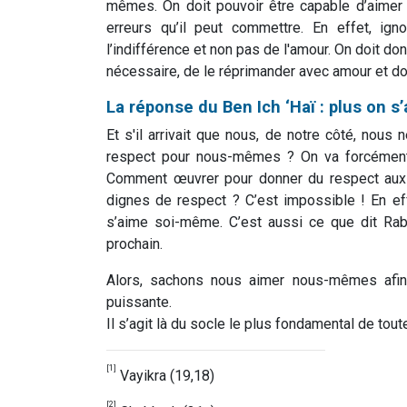
mêmes. On doit pouvoir être capable d’aimer 
erreurs qu’il peut commettre. En effet, ign
l’indifférence et non pas de l'amour. On doit do
nécessaire, de le réprimander avec amour et do
La réponse du Ben Ich ‘Haï : plus on s
Et s'il arrivait que nous, de notre côté, nou
respect pour nous-mêmes ? On va forcément e
Comment œuvrer pour donner du respect aux
dignes de respect ? C’est impossible ! En ef
s’aime soi-même. C’est aussi ce que dit Rab
prochain.
Alors, sachons nous aimer nous-mêmes afin 
puissante.
Il s’agit là du socle le plus fondamental de tou
[1]
Vayikra (19,18)
[2]