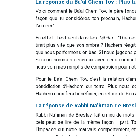
La réponse du Ba’al Chem Tov : Plus tu
Voici comment le Ba’al Chem Tov, le père fonda
façon que tu considères ton prochain, Hache
t’aimera.”
En effet, il est écrit dans les
Téhilim
: “D.ieu 
tirait plus vite que son ombre ? Hachem réagit
que nous performons en bas. Si nous jugeons po
Si nous sommes généreux avec ceux qui sont 
nous sommes remplis de compassion pour notre 
Pour le Ba’al Chem Tov, c’est la relation d’
bénédiction d’Hachem sur terre. Plus nous s
Hachem nous fera bénéficier, en retour, de Son a
La réponse de Rabbi Na’hman de Breslev
Rabbi Na’hman de Breslev fait un jeu de mots en
cela peut se lire de la même façon : רעך). Tout comme Hachem nous juge favorablement, en faisant
l’impasse sur notre mauvais comportement, et