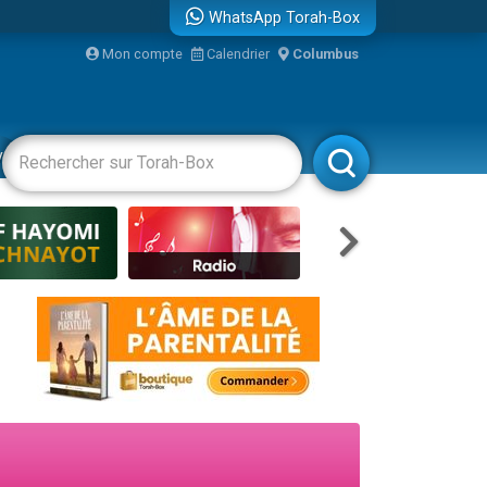
WhatsApp Torah-Box
Mon compte
Calendrier
Columbus
re
vertissements
Livres
Rabbanim
travers le temps
 leur maman
...