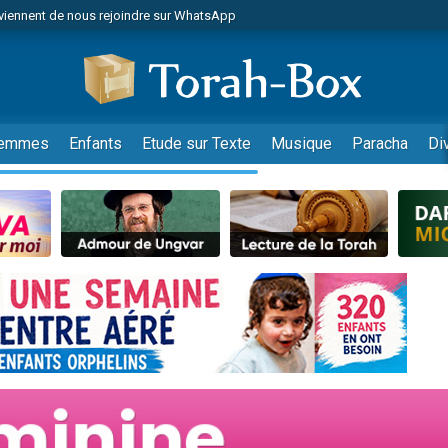
viennent de nous rejoindre sur WhatsApp
viennent de nous rejoindre sur WhatsApp
les musiques dans Torah-Box Music
es viennent de faire un don pour Tsédaka : pauvres d'Israel
es viennent de faire un don pour Diane, 80 ans, dans un appartement insalub
emmes
Enfants
Etude sur Texte
Musique
Paracha
Di
sion radio : Visions de grandeur n°104 : Le Chabbath et le Birkat Hamazone à 
 viennent de demander une bénédiction
nnes viennent de faire un don pour Sauvez la jambe de Yohan
49 places pour étudier en groupe sur Zoom
de donner son Maasser
ent de donner son Maasser
es viennent de faire un don pour 5 enfants déjà orphelins risquent de perdre
es viennent de faire un don pour Reloger Rivka, 6 enfants, victime de violences
 viennent de demander une bénédiction
49 places pour étudier en groupe sur Zoom