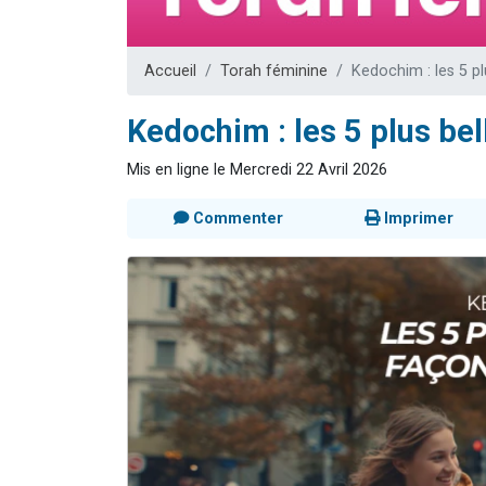
Dovan vient 
2 personnes 
Accueil
Torah féminine
Kedochim : les 5 pl
2 personnes 
Malgorzata v
Kedochim : les 5 plus bel
3 personnes 
Mis en ligne le Mercredi 22 Avril 2026
Commenter
Imprimer