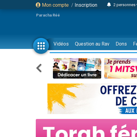
Mon compte
/
Inscription
2 personnes 
3 personnes 
Paracha Réé
2 nouvel
8 personn
4 personn
Vidéos
Question au Rav
Dons
F
Nouvelle émis
61 personnes
39 perso
Il reste 
Ariel vient 
Nathaniel vi
6 personn
2 personn
10 personnes
Il reste 