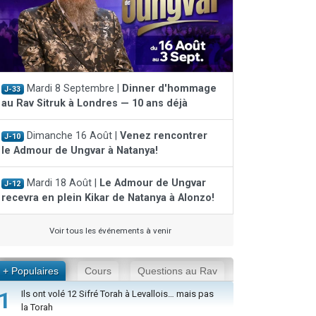
Mardi 8 Septembre |
Dinner d'hommage
J-33
au Rav Sitruk à Londres — 10 ans déjà
Dimanche 16 Août |
Venez rencontrer
J-10
le Admour de Ungvar à Natanya!
Mardi 18 Août |
Le Admour de Ungvar
J-12
recevra en plein Kikar de Natanya à Alonzo!
Voir tous les événements à venir
+ Populaires
Cours
Questions au Rav
1
Ils ont volé 12 Sifré Torah à Levallois… mais pas
la Torah