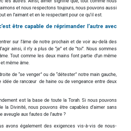
les autres. Ainsi, aimer signifie que, tout comme nous
s aimons et nous respectons toujours, nous pouvons aussi
out en l'aimant et en le respectant pour ce qu'il est.
c’est être capable de réprimander l’autre avec
trer sur l’âme de notre prochain et de voir au-delà des
agir ainsi, il n'y a plus de "je" et de "toi". Nous sommes
âme. Tout comme les deux mains font partie d'un même
le et même âme.
n droite de “se venger” ou de “détester” notre main gauche,
ute idée de rancœur de haine ou de vengeance entre deux
andement est la base de toute la Torah. Si nous pouvons
e la Divinité, nous pouvons être capables d’aimer sans
re aveugle aux fautes de l’autre ?
us avons également des exigences vis-à-vis de nous-