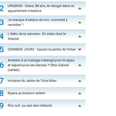
2
URGENCE - Diane, 80 ans, en danger dans un
appartement insalubre
3
Je manque d'estime de moi, comment y
remédier ?
4
L'édito de la semaine - En visite chez le
Steipler
5
DERNIERS JOURS : Sauvez la jambe de Yohan
Assister à un mariage mélangé pour le repas
6
et séparé pour les danses ?! (Rav Gabriel
DAYAN)
7
Horaires du Jeûne de Ticha Béav
8
Elyana au buisson ardent
9
Être Juif, ça vaut des milliards