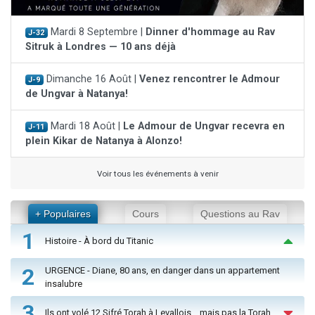
Mardi 8 Septembre |
Dinner d'hommage au Rav
J-32
Sitruk à Londres — 10 ans déjà
Dimanche 16 Août |
Venez rencontrer le Admour
J-9
de Ungvar à Natanya!
Mardi 18 Août |
Le Admour de Ungvar recevra en
J-11
plein Kikar de Natanya à Alonzo!
Voir tous les événements à venir
+ Populaires
Cours
Questions au Rav
1
Histoire - À bord du Titanic
2
URGENCE - Diane, 80 ans, en danger dans un appartement
insalubre
3
Ils ont volé 12 Sifré Torah à Levallois… mais pas la Torah