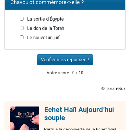
Chavou'ot commémore-t-elle ?
La sortie d’Égypte
Le don de la Torah
Le nouvel an juif
Votre score : 0 / 10
© Torah-Box
Echet Haïl Aujourd’hui
souple
Partir à la découverte de la Echet ‘Haïl,