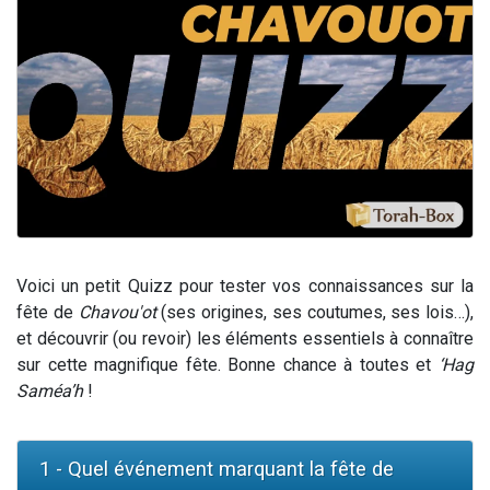
Nouvelle émission radio : Visions de grandeur n°104 : Le Chabbath et le Birkat Hamazone à travers le temps
61 personnes viennent de demander une bénédiction
Ariel vient de donner son Maasser
Il reste 49 places pour étudier en groupe sur Zoom
Eva vient de donner son Maasser
Voici un petit Quizz pour tester vos connaissances sur la
fête de
Chavou'ot
(ses origines, ses coutumes, ses lois…),
et découvrir (ou revoir) les éléments essentiels à connaître
sur cette magnifique fête. Bonne chance à toutes et
‘Hag
Saméa’h
!
1 - Quel événement marquant la fête de