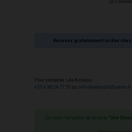
2 minute
Recevez gratuitement un Rav chez 
Pour contacter Léa Kissous :
+33.6.98.28.77.70
ou
nefeshyehoudif@yahoo.fr
Ce cours fait partie de la série
"Une Emoun
cliquez-ici pour 