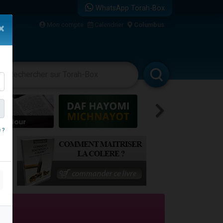
WhatsApp Torah-Box
bre
Mon compte
Calendrier
Columbus
×
...
vertissements
Livres
Rabbanim
 ?