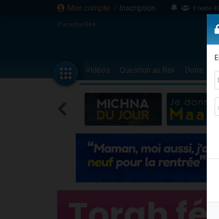
Mon compte
/
Inscription
Il reste 
16 person
Paracha Réé
2 personnes 
6 personnes 
E
4 personn
Vidéos
Question au Rav
Dons
F
2 personn
17 personnes
4 personnes 
Il reste 
Eva vient de
4 personnes 
3 personnes 
Odaya vient 
3 personn
2 personnes 