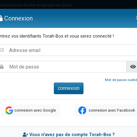
49 places pour étudier en groupe sur Zoom
nes viennent de faire un don pour Diane, 80 ans, dans un appartement insalu
Connexion
viennent de nous rejoindre sur WhatsApp
viennent de nous rejoindre sur WhatsApp
ntrez vos identifiants Torah-Box et vous serez connecté !
es viennent de faire un don pour Reloger Rivka, 6 enfants, victime de violences
emmes
Enfants
Etude sur Texte
Musique
Paracha
Di
es viennent de faire un don pour 1 Journée de Vacances Pour les Enfants
 viennent de demander une bénédiction
viennent de nous rejoindre sur WhatsApp
49 places pour étudier en groupe sur Zoom
Mot de passe oublié
 donner son Maasser
viennent de nous rejoindre sur WhatsApp
viennent de nous rejoindre sur WhatsApp
connexion avec Google
connexion avec Facebook
de donner son Maasser
es viennent de faire un don pour 5 jours de vacances aux Orphelins
viennent de nous rejoindre sur WhatsApp
Vous n'avez pas de compte Torah-Box ?