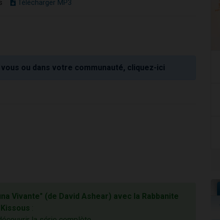
s
Télécharger MP3
vous ou dans votre communauté, cliquez-ici
a Vivante" (de David Ashear) avec la Rabbanite
Kissous
:
découvrir la série complète