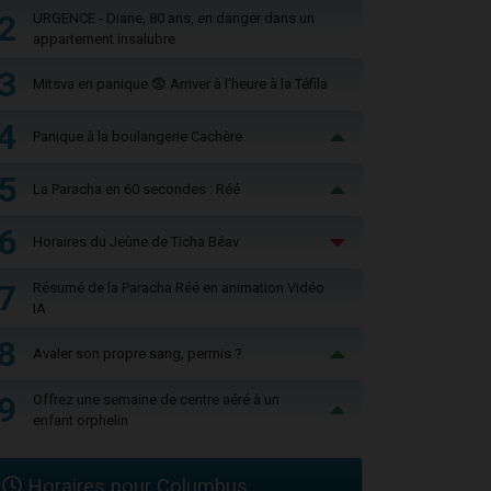
2
URGENCE - Diane, 80 ans, en danger dans un
appartement insalubre
3
Mitsva en panique 😨 Arriver à l'heure à la Téfila
4
Panique à la boulangerie Cachère
5
La Paracha en 60 secondes : Réé
6
Horaires du Jeûne de Ticha Béav
7
Résumé de la Paracha Réé en animation Vidéo
IA
8
Avaler son propre sang, permis ?
9
Offrez une semaine de centre aéré à un
enfant orphelin
Horaires pour Columbus