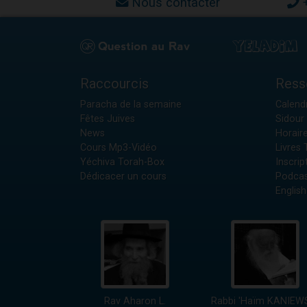
Nous contacter
Raccourcis
Ress
Paracha de la semaine
Calendr
Fêtes Juives
Sidour 
News
Horair
Cours Mp3-Vidéo
Livres
Yéchiva Torah-Box
Inscrip
Dédicacer un cours
Podcas
English
Rav Aharon L.
Rabbi 'Haïm KANIEW