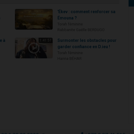
'Ékev : comment renforcer sa
s
Émouna ?
Torah féminine
Rabbanite Gaëlle BERDUGO
e à
Surmonter les obstacles pour
1:41:51
garder confiance en D.ieu !
Torah féminine
Hanna BÉHAR