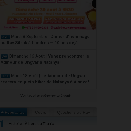
Mardi 8 Septembre |
Dinner d'hommage
J-31
au Rav Sitruk à Londres — 10 ans déjà
Dimanche 16 Août |
Venez rencontrer le
J-8
Admour de Ungvar à Natanya!
Mardi 18 Août |
Le Admour de Ungvar
J-10
recevra en plein Kikar de Natanya à Alonzo!
Voir tous les événements à venir
+ Populaires
Cours
Questions au Rav
1
Histoire - À bord du Titanic