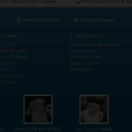
+33.1.80.20.5000
+972.2.37.41.515
France
Is
ources
L'association
ier Juif
A propos de l'association
(livre de prière)
Faire un don !
es de Chabbath
Mentions légales
 Torah-Box
Nous contacter
tion
Aide (FAQ)
t Torah-Box
 Version
SKI
Rabbi David ABI'HSSIRA
Rav Chlomo AMAR