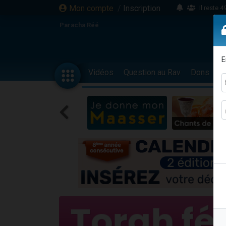
Mon compte
/
Inscription
Il reste 
16 person
Paracha Réé
2 personnes 
6 personnes 
E
4 personn
Vidéos
Question au Rav
Dons
F
2 personn
17 personnes
4 personnes 
Il reste 
Eva vient de
4 personnes 
3 personnes 
Odaya vient 
3 personn
2 personnes 