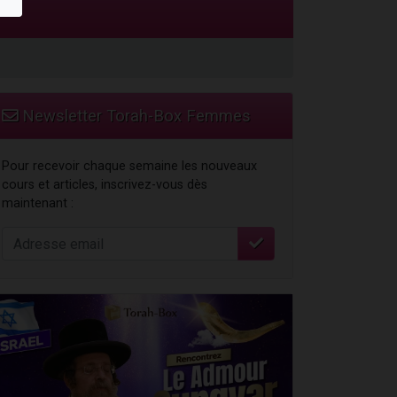
Newsletter Torah-Box Femmes
Pour recevoir chaque semaine les nouveaux
cours et articles, inscrivez-vous dès
maintenant :