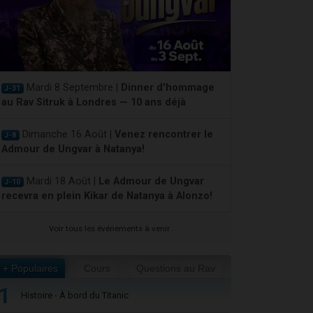
Mardi 8 Septembre |
Dinner d'hommage
J-31
au Rav Sitruk à Londres — 10 ans déjà
Dimanche 16 Août |
Venez rencontrer le
J-8
Admour de Ungvar à Natanya!
Mardi 18 Août |
Le Admour de Ungvar
J-10
recevra en plein Kikar de Natanya à Alonzo!
Voir tous les événements à venir
+ Populaires
Cours
Questions au Rav
1
Histoire - À bord du Titanic