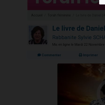
13 personnes
30 perso
Accueil
Torah féminine
Le livre de Daniel 
Il reste 
12 nouve
Le livre de Danie
29 personnes
Rabbanite Sylvie SC
Mis en ligne le Mardi 22 Novembre
Commenter
Imprimer