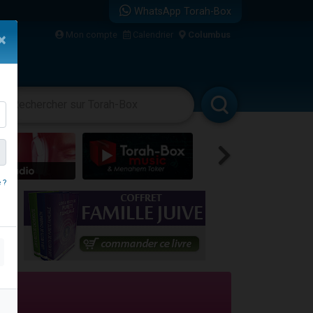
WhatsApp Torah-Box
bre
Mon compte
Calendrier
Columbus
×
...
vertissements
Livres
Rabbanim
 ?