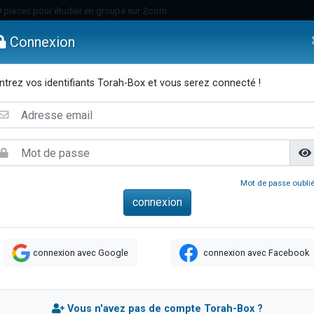
49 places pour étudier en groupe sur Zoom
nes viennent de faire un don pour Diane, 80 ans, dans un appartement insalu
Connexion
viennent de nous rejoindre sur WhatsApp
viennent de nous rejoindre sur WhatsApp
ntrez vos identifiants Torah-Box et vous serez connecté !
es viennent de faire un don pour Reloger Rivka, 6 enfants, victime de violences
emmes
Enfants
Etude sur Texte
Musique
Paracha
Di
es viennent de faire un don pour 1 Journée de Vacances Pour les Enfants
 viennent de demander une bénédiction
viennent de nous rejoindre sur WhatsApp
49 places pour étudier en groupe sur Zoom
Mot de passe oublié
 donner son Maasser
viennent de nous rejoindre sur WhatsApp
viennent de nous rejoindre sur WhatsApp
connexion avec Google
connexion avec Facebook
de donner son Maasser
es viennent de faire un don pour 5 jours de vacances aux Orphelins
viennent de nous rejoindre sur WhatsApp
Vous n'avez pas de compte Torah-Box ?