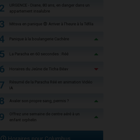
2
URGENCE - Diane, 80 ans, en danger dans un
appartement insalubre
3
Mitsva en panique 😨 Arriver à l'heure à la Téfila
4
Panique à la boulangerie Cachère
5
La Paracha en 60 secondes : Réé
6
Horaires du Jeûne de Ticha Béav
7
Résumé de la Paracha Réé en animation Vidéo
IA
8
Avaler son propre sang, permis ?
9
Offrez une semaine de centre aéré à un
enfant orphelin
Horaires pour Columbus