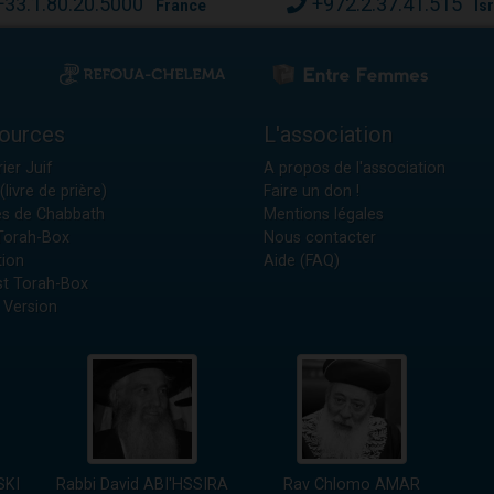
+33.1.80.20.5000
+972.2.37.41.515
France
Is
ources
L'association
ier Juif
A propos de l'association
(livre de prière)
Faire un don !
es de Chabbath
Mentions légales
 Torah-Box
Nous contacter
tion
Aide (FAQ)
t Torah-Box
 Version
SKI
Rabbi David ABI'HSSIRA
Rav Chlomo AMAR