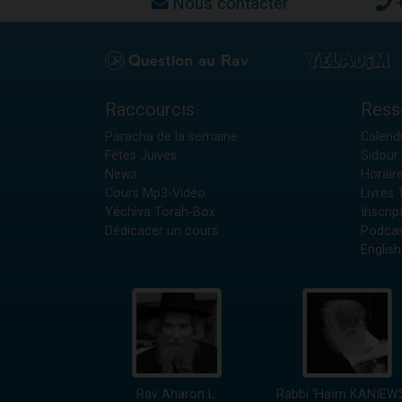
Nous contacter
Raccourcis
Ress
Paracha de la semaine
Calendr
Fêtes Juives
Sidour 
News
Horair
Cours Mp3-Vidéo
Livres
Yéchiva Torah-Box
Inscrip
Dédicacer un cours
Podcas
English
Rav Aharon L.
Rabbi 'Haïm KANIEW