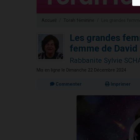
13 personnes
30 perso
Accueil
Torah féminine
Les grandes femme
Il reste 
12 nouve
Les grandes femm
29 personnes
femme de David 
Rabbanite Sylvie SC
Mis en ligne le Dimanche 22 Décembre 2024
Commenter
Imprimer