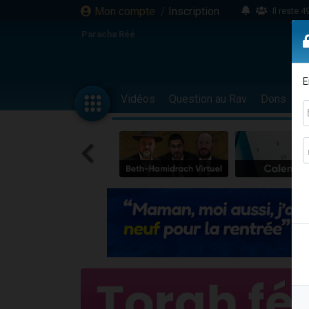
Mon compte
/
Inscription
Il reste 
16 person
Paracha Réé
2 personnes 
6 personnes 
E
4 personn
Vidéos
Question au Rav
Dons
F
2 personn
17 personnes
4 personnes 
Il reste 
Eva vient de
4 personnes 
3 personnes 
Odaya vient 
3 personn
2 personnes 