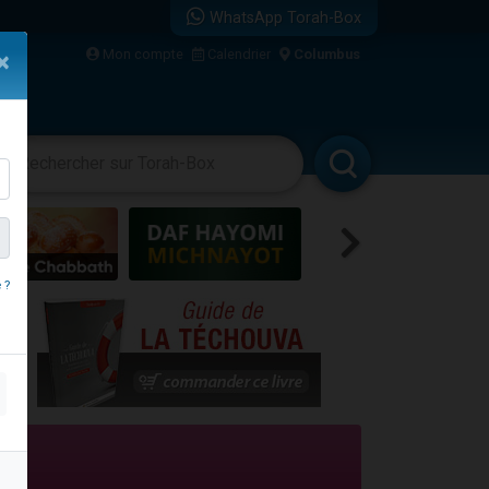
WhatsApp Torah-Box
bre
Mon compte
Calendrier
Columbus
×
...
vertissements
Livres
Rabbanim
 ?