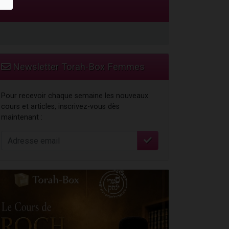
Newsletter Torah-Box Femmes
Pour recevoir chaque semaine les nouveaux
cours et articles, inscrivez-vous dès
maintenant :