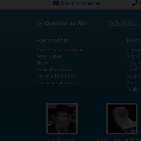
Nous contacter
Raccourcis
Ress
Paracha de la semaine
Calendr
Fêtes Juives
Sidour 
News
Horair
Cours Mp3-Vidéo
Livres
Yéchiva Torah-Box
Inscrip
Dédicacer un cours
Podcas
English
Rav Aharon L.
Rabbi 'Haïm KANIEW