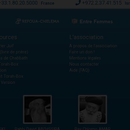
+33.1.80.20.5000
+972.2.37.41.515
France
Is
ources
L'association
ier Juif
A propos de l'association
(livre de prière)
Faire un don !
es de Chabbath
Mentions légales
 Torah-Box
Nous contacter
tion
Aide (FAQ)
t Torah-Box
 Version
SKI
Rabbi David ABI'HSSIRA
Rav Chlomo AMAR