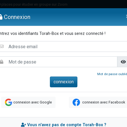
49 places pour étudier en groupe sur Zoom
nes viennent de faire un don pour Diane, 80 ans, dans un appartement insalu
Connexion
viennent de nous rejoindre sur WhatsApp
viennent de nous rejoindre sur WhatsApp
ntrez vos identifiants Torah-Box et vous serez connecté !
es viennent de faire un don pour Reloger Rivka, 6 enfants, victime de violences
emmes
Enfants
Etude sur Texte
Musique
Paracha
Di
es viennent de faire un don pour 1 Journée de Vacances Pour les Enfants
 viennent de demander une bénédiction
viennent de nous rejoindre sur WhatsApp
49 places pour étudier en groupe sur Zoom
Mot de passe oublié
 donner son Maasser
viennent de nous rejoindre sur WhatsApp
viennent de nous rejoindre sur WhatsApp
connexion avec Google
connexion avec Facebook
de donner son Maasser
es viennent de faire un don pour 5 jours de vacances aux Orphelins
viennent de nous rejoindre sur WhatsApp
Vous n'avez pas de compte Torah-Box ?