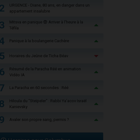
2
URGENCE - Diane, 80 ans, en danger dans un
appartement insalubre
3
Mitsva en panique 😨 Arriver à l'heure à la
Téfila
4
Panique à la boulangerie Cachère
5
Horaires du Jeûne de Ticha Béav
6
Résumé de la Paracha Réé en animation
Vidéo IA
7
La Paracha en 60 secondes : Réé
8
Hiloula du "Steïpeler" : Rabbi Ya’acov Israël
Kanievsky
9
Avaler son propre sang, permis ?