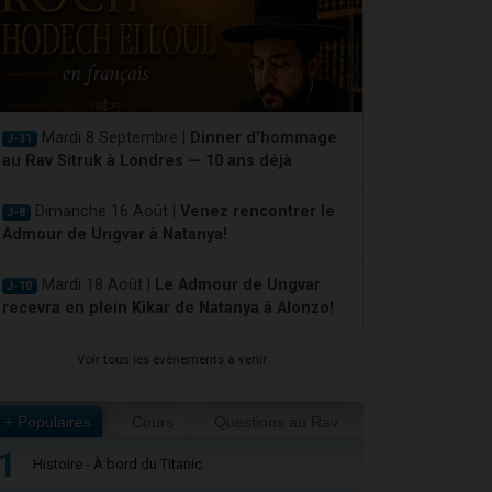
Mardi 8 Septembre |
Dinner d'hommage
J-31
au Rav Sitruk à Londres — 10 ans déjà
Dimanche 16 Août |
Venez rencontrer le
J-8
Admour de Ungvar à Natanya!
Mardi 18 Août |
Le Admour de Ungvar
J-10
recevra en plein Kikar de Natanya à Alonzo!
Voir tous les événements à venir
+ Populaires
Cours
Questions au Rav
1
Histoire - À bord du Titanic