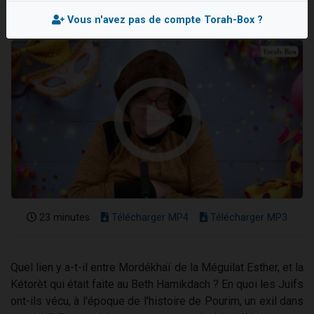
13 personnes viennent de demander une bénédiction
Vous n'avez pas de compte Torah-Box ?
30 personnes viennent de faire un don pour Sauvez la jambe de Yohan
Il reste 49 places pour étudier en groupe sur Zoom
12 nouvelles musiques dans Torah-Box Music
29 personnes viennent de demander une bénédiction
23 minutes
Télécharger MP4
Télécharger MP3
Quel lien y a-t-il entre Mordékhaï de la Méguilat Esther, et la
Kétorèt qui était faite au Beth Hamikdach ? En quoi les Juifs
ont-ils vécu, à l'époque de l'histoire de Pourim, un exil dans