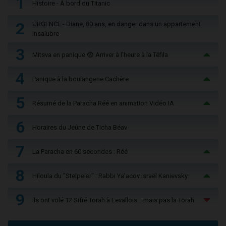
1
Histoire - À bord du Titanic
2
URGENCE - Diane, 80 ans, en danger dans un appartement
insalubre
3
Mitsva en panique 😨 Arriver à l'heure à la Téfila
4
Panique à la boulangerie Cachère
5
Résumé de la Paracha Réé en animation Vidéo IA
6
Horaires du Jeûne de Ticha Béav
7
La Paracha en 60 secondes : Réé
8
Hiloula du "Steïpeler" : Rabbi Ya’acov Israël Kanievsky
9
Ils ont volé 12 Sifré Torah à Levallois… mais pas la Torah