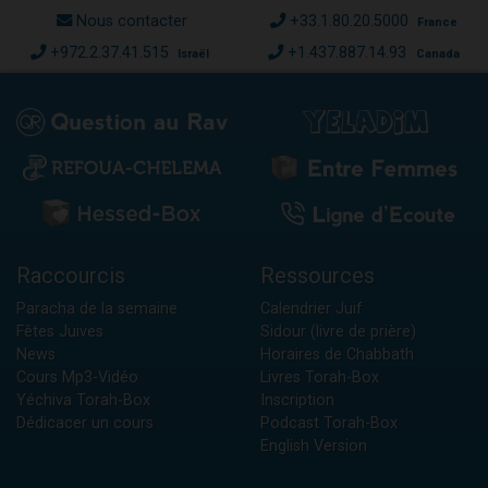
Nous contacter
+33.1.80.20.5000
France
+972.2.37.41.515
+1.437.887.14.93
Israël
Canada
Raccourcis
Ressources
Paracha de la semaine
Calendrier Juif
Fêtes Juives
Sidour (livre de prière)
News
Horaires de Chabbath
Cours Mp3-Vidéo
Livres Torah-Box
Yéchiva Torah-Box
Inscription
Dédicacer un cours
Podcast Torah-Box
English Version