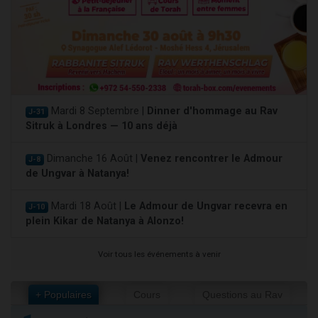
Mardi 8 Septembre |
Dinner d'hommage au Rav
J-31
Sitruk à Londres — 10 ans déjà
Dimanche 16 Août |
Venez rencontrer le Admour
J-8
de Ungvar à Natanya!
Mardi 18 Août |
Le Admour de Ungvar recevra en
J-10
plein Kikar de Natanya à Alonzo!
Voir tous les événements à venir
+ Populaires
Cours
Questions au Rav