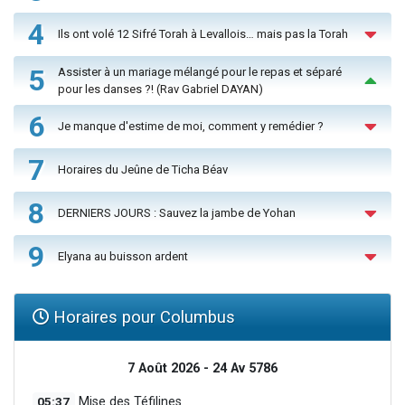
4
Ils ont volé 12 Sifré Torah à Levallois… mais pas la Torah
5
Assister à un mariage mélangé pour le repas et séparé
pour les danses ?! (Rav Gabriel DAYAN)
6
Je manque d'estime de moi, comment y remédier ?
7
Horaires du Jeûne de Ticha Béav
8
DERNIERS JOURS : Sauvez la jambe de Yohan
9
Elyana au buisson ardent
Horaires pour Columbus
7 Août 2026 - 24 Av 5786
05:37
Mise des Téfilines