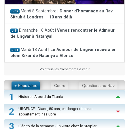
Mardi 8 Septembre |
Dinner d'hommage au Rav
J-32
Sitruk à Londres — 10 ans déjà
Dimanche 16 Août |
Venez rencontrer le Admour
J-9
de Ungvar à Natanya!
Mardi 18 Août |
Le Admour de Ungvar recevra en
J-11
plein Kikar de Natanya à Alonzo!
Voir tous les événements à venir
+ Populaires
Cours
Questions au Rav
1
Histoire - À bord du Titanic
2
URGENCE - Diane, 80 ans, en danger dans un
appartement insalubre
3
L'édito de la semaine - En visite chez le Steipler