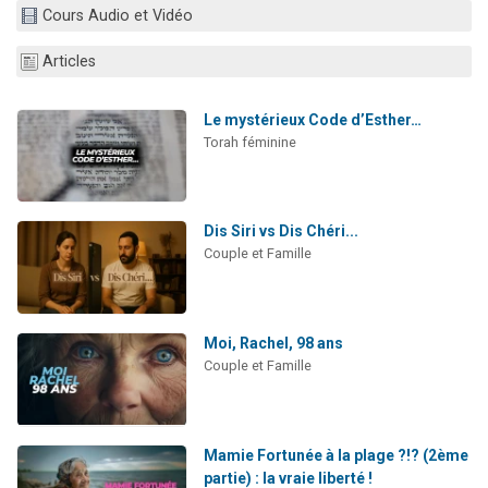
Cours Audio et Vidéo
3 personnes viennent de nous rejoindre sur WhatsApp
2 nouvelles musiques dans Torah-Box Music
Articles
8 personnes viennent de faire un don pour Tsédaka : pauvres d'Israel
Nouvelle émission radio : Visions de grandeur n°104 : Le Chabbath et le Birkat Hamazone à travers le temps
Le mystérieux Code d’Esther…
Torah féminine
4 personnes viennent de nous rejoindre sur WhatsApp
Dis Siri vs Dis Chéri...
Couple et Famille
Moi, Rachel, 98 ans
Couple et Famille
Mamie Fortunée à la plage ?!? (2ème
partie) : la vraie liberté !