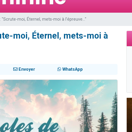
de donner son Maasser
viennent de nous rejoindre sur WhatsApp
: "Scrute-moi, Éternel, mets-moi à l'épreuve..."
viennent de nous rejoindre sur WhatsApp
ient de donner son Maasser
ute-moi, Éternel, mets-moi à
viennent de nous rejoindre sur WhatsApp
Envoyer
WhatsApp