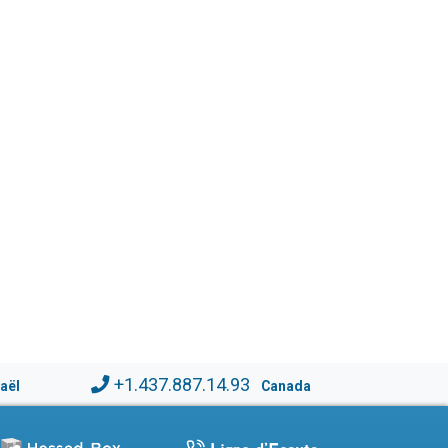
+1.437.887.14.93
raël
Canada