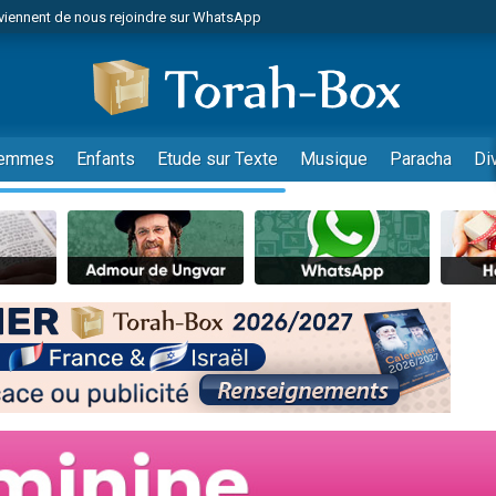
viennent de nous rejoindre sur WhatsApp
viennent de nous rejoindre sur WhatsApp
les musiques dans Torah-Box Music
es viennent de faire un don pour Tsédaka : pauvres d'Israel
es viennent de faire un don pour Diane, 80 ans, dans un appartement insalub
emmes
Enfants
Etude sur Texte
Musique
Paracha
Di
sion radio : Visions de grandeur n°104 : Le Chabbath et le Birkat Hamazone à 
 viennent de demander une bénédiction
nnes viennent de faire un don pour Sauvez la jambe de Yohan
49 places pour étudier en groupe sur Zoom
de donner son Maasser
ent de donner son Maasser
es viennent de faire un don pour 5 enfants déjà orphelins risquent de perdre
es viennent de faire un don pour Reloger Rivka, 6 enfants, victime de violences
 viennent de demander une bénédiction
49 places pour étudier en groupe sur Zoom