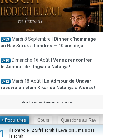
Mardi 8 Septembre |
Dinner d'hommage
J-33
au Rav Sitruk à Londres — 10 ans déjà
Dimanche 16 Août |
Venez rencontrer
J-10
le Admour de Ungvar à Natanya!
Mardi 18 Août |
Le Admour de Ungvar
J-12
recevra en plein Kikar de Natanya à Alonzo!
Voir tous les événements à venir
+ Populaires
Cours
Questions au Rav
1
Ils ont volé 12 Sifré Torah à Levallois… mais pas
la Torah