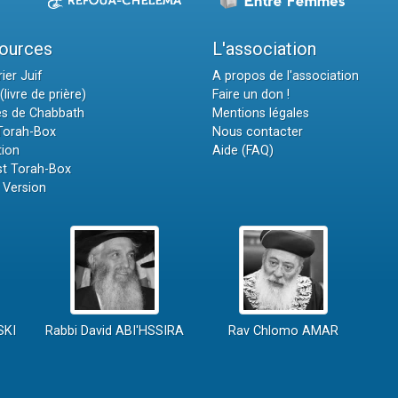
ources
L'association
ier Juif
A propos de l'association
(livre de prière)
Faire un don !
es de Chabbath
Mentions légales
 Torah-Box
Nous contacter
tion
Aide (FAQ)
t Torah-Box
 Version
SKI
Rabbi David ABI'HSSIRA
Rav Chlomo AMAR