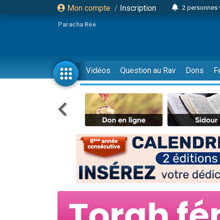
Mon compte
/
Inscription
2 personnes 
3 personnes 
Paracha Réé
2 nouvel
8 personn
4 personn
Vidéos
Question au Rav
Dons
F
Nouvelle émis
61 personnes
39 perso
Il reste 
Ariel vient 
Nathaniel vi
6 personn
2 personn
10 personnes
Il reste 