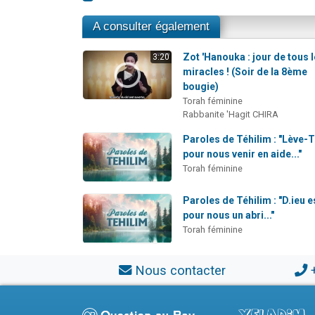
A consulter également
Zot 'Hanouka : jour de tous 
3:20
miracles ! (Soir de la 8ème
bougie)
Torah féminine
Rabbanite 'Hagit CHIRA
Paroles de Téhilim : "Lève-T
pour nous venir en aide..."
Torah féminine
Paroles de Téhilim : "D.ieu e
pour nous un abri..."
Torah féminine
Nous contacter