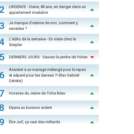
2
URGENCE - Diane, 80 ans, en danger dans un
appartement insalubre
3
Je manque d'estime de moi, comment y
remédier ?
4
L'édito de la semaine - En visite chez le
Steipler
5
DERNIERS JOURS : Sauvez la jambe de Yohan
Assister à un mariage mélangé pour le repas
6
et séparé pour les danses ?! (Rav Gabriel
DAYAN)
7
Horaires du Jeûne de Ticha Béav
8
Elyana au buisson ardent
9
Être Juif, ça vaut des milliards