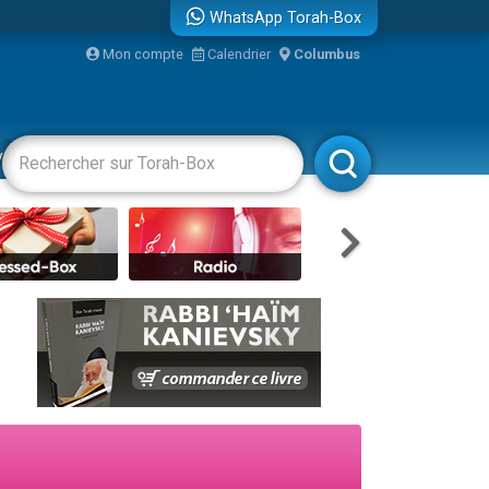
WhatsApp Torah-Box
Mon compte
Calendrier
Columbus
re
vertissements
Livres
Rabbanim
travers le temps
 leur maman
...