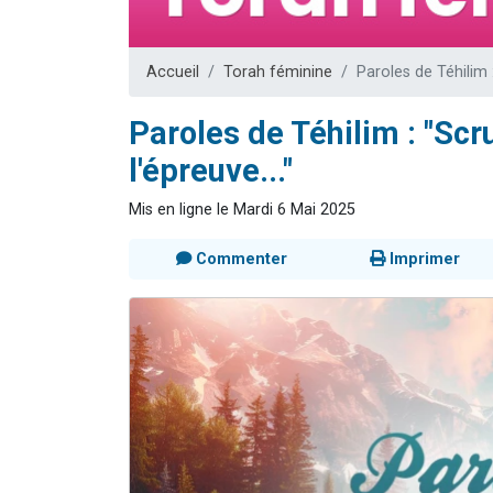
Dovan vient 
2 personnes 
Accueil
Torah féminine
Paroles de Téhilim 
2 personnes 
Malgorzata v
Paroles de Téhilim : "Scr
3 personnes 
l'épreuve..."
Mis en ligne le Mardi 6 Mai 2025
Commenter
Imprimer