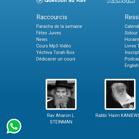
Raccourcis
Ress
Paracha de la semaine
Calendr
Fêtes Juives
Sidour 
News
Horair
Cours Mp3-Vidéo
Livres
Yéchiva Torah-Box
Inscrip
Dédicacer un cours
Podcas
English
Rav Aharon L.
Rabbi 'Haïm KANIEW
STEINMAN