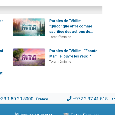
les
Paroles de Téhilim :
"Quiconque offre comme
sacrifice des actions de...
Torah féminine
oi
Paroles de Téhilim : "Ecoute
Ma fille, ouvre les yeux..."
Torah féminine
st
+33.1.80.20.5000
+972.2.37.41.515
France
Is