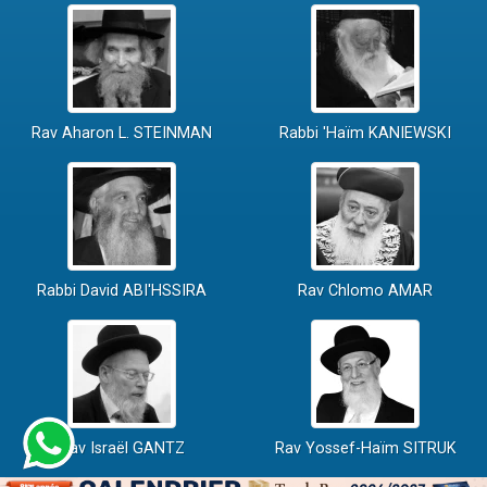
Rav Aharon L. STEINMAN
Rabbi 'Haïm KANIEWSKI
Rabbi David ABI'HSSIRA
Rav Chlomo AMAR
Rav Israël GANTZ
Rav Yossef-Haïm SITRUK