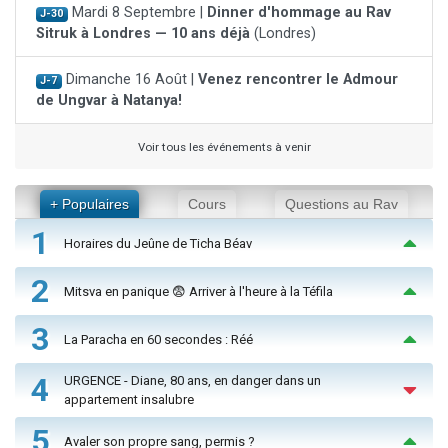
Mardi 8 Septembre |
Dinner d'hommage au Rav
J-30
Sitruk à Londres — 10 ans déjà
(Londres)
Dimanche 16 Août |
Venez rencontrer le Admour
J-7
de Ungvar à Natanya!
Voir tous les événements à venir
+ Populaires
Cours
Questions au Rav
1
Horaires du Jeûne de Ticha Béav
2
Mitsva en panique 😨 Arriver à l'heure à la Téfila
3
La Paracha en 60 secondes : Réé
4
URGENCE - Diane, 80 ans, en danger dans un
appartement insalubre
5
Avaler son propre sang, permis ?