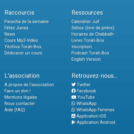
Raccourcis
Ressources
Paracha de la semaine
Calendrier Juif
Fêtes Juives
Sidour (livre de prière)
News
Horaires de Chabbath
Cours Mp3-Vidéo
Livres Torah-Box
Yéchiva Torah-Box
Inscription
Dédicacer un cours
Podcast Torah-Box
English Version
L'association
Retrouvez-nous...
A propos de l'association
Twitter
Faire un don !
Facebook
Mentions légales
YouTube
Nous contacter
WhatsApp
Aide (FAQ)
WhatsApp Femmes
Application iOS
Application Android