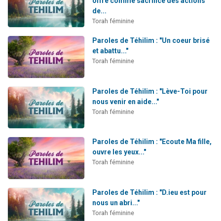
offre comme sacrifice des actions
Il reste 49 places pour étudier en groupe sur Zoom
de...
Torah féminine
Eva vient de donner son Maasser
4 personnes viennent de nous rejoindre sur WhatsApp
Paroles de Téhilim : "Un coeur brisé
et abattu..."
3 personnes viennent de nous rejoindre sur WhatsApp
Torah féminine
3 personnes viennent de faire un don pour Événements Torah-Box
Paroles de Téhilim : "Lève-Toi pour
nous venir en aide..."
Torah féminine
Paroles de Téhilim : "Ecoute Ma fille,
ouvre les yeux..."
Torah féminine
Paroles de Téhilim : "D.ieu est pour
nous un abri..."
Torah féminine