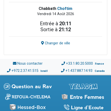
Chabbath
Choftim
Vendredi 14 Août 2026
Entrée à
20:11
Sortie à
21:12
Changer de ville
Nous contacter
+33.1.80.20.5000
France
+972.2.37.41.515
+1.437.887.14.93
Israël
Canada