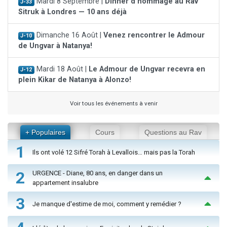
Mardi 8 Septembre |
Dinner d'hommage au Rav
J-33
Sitruk à Londres — 10 ans déjà
Dimanche 16 Août |
Venez rencontrer le Admour
J-10
de Ungvar à Natanya!
Mardi 18 Août |
Le Admour de Ungvar recevra en
J-12
plein Kikar de Natanya à Alonzo!
Voir tous les événements à venir
+ Populaires
Cours
Questions au Rav
1
Ils ont volé 12 Sifré Torah à Levallois… mais pas la Torah
2
URGENCE - Diane, 80 ans, en danger dans un
appartement insalubre
3
Je manque d'estime de moi, comment y remédier ?