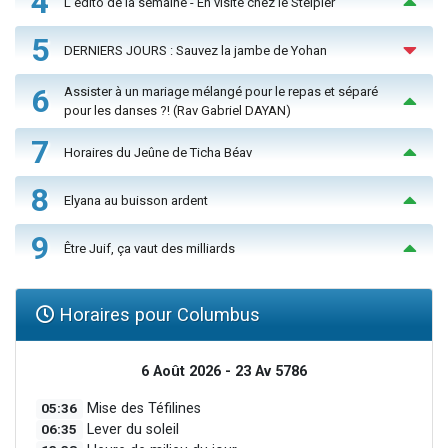
4
L'édito de la semaine - En visite chez le Steipler
5
DERNIERS JOURS : Sauvez la jambe de Yohan
6
Assister à un mariage mélangé pour le repas et séparé
pour les danses ?! (Rav Gabriel DAYAN)
7
Horaires du Jeûne de Ticha Béav
8
Elyana au buisson ardent
9
Être Juif, ça vaut des milliards
Horaires pour Columbus
6 Août 2026 - 23 Av 5786
05:36
Mise des Téfilines
06:35
Lever du soleil