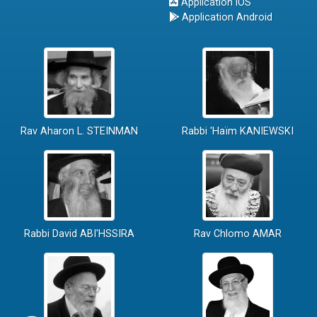
Application iOS
Application Android
Rav Aharon L. STEINMAN
Rabbi 'Haïm KANIEWSKI
Rabbi David ABI'HSSIRA
Rav Chlomo AMAR