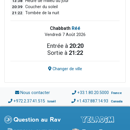
13:38
Heure de milieu du jour
20:39
Coucher du soleil
21:22
Tombée de la nuit
Chabbath
Réé
Vendredi 7 Août 2026
Entrée à
20:20
Sortie à
21:22
Changer de ville
Nous contacter
+33.1.80.20.5000
France
+972.2.37.41.515
+1.437.887.14.93
Israël
Canada