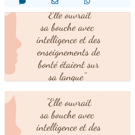
6 personnes viennent de faire un don pour 5 enfants déjà orphelins risquent de perdre leur maman
2 personnes viennent de faire un don pour Reloger Rivka, 6 enfants, victime de violences...
10 personnes viennent de demander une bénédiction
Il reste 49 places pour étudier en groupe sur Zoom
3 personnes viennent de faire un don pour Diane, 80 ans, dans un appartement insalubre