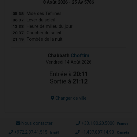
8 Août 2026 - 25 Av 5786
05:38
Mise des Téfilines
06:37
Lever du soleil
13:38
Heure de milieu du jour
20:37
Coucher du soleil
21:19
Tombée de la nuit
Chabbath
Choftim
Vendredi 14 Août 2026
Entrée à
20:11
Sortie à
21:12
Changer de ville
Nous contacter
+33.1.80.20.5000
France
+972.2.37.41.515
+1.437.887.14.93
Israël
Canada