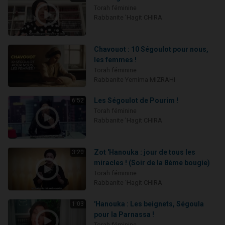
Torah féminine
Rabbanite 'Hagit CHIRA
Chavouot : 10 Ségoulot pour nous,
les femmes !
Torah féminine
Rabbanite Yemima MIZRAHI
Les Ségoulot de Pourim !
6:52
Torah féminine
Rabbanite 'Hagit CHIRA
Zot 'Hanouka : jour de tous les
3:20
miracles ! (Soir de la 8ème bougie)
Torah féminine
Rabbanite 'Hagit CHIRA
'Hanouka : Les beignets, Ségoula
1:03
pour la Parnassa !
Torah féminine