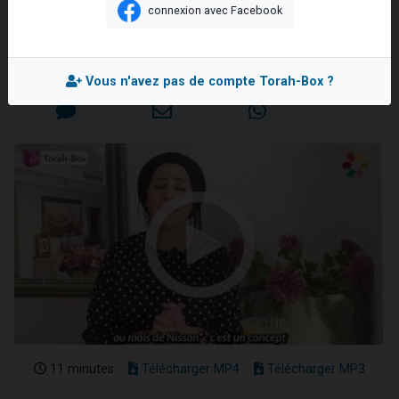
des délivrances !
connexion avec Facebook
13 personnes viennent de demander une bénédiction
Rabbanite 'Hagit CHIRA
30 personnes viennent de faire un don pour Sauvez la jambe de Yohan
Il reste 49 places pour étudier en groupe sur Zoom
Mis en ligne le Jeudi 30 Avril 2026
Vous n'avez pas de compte Torah-Box ?
12 nouvelles musiques dans Torah-Box Music
29 personnes viennent de demander une bénédiction
11 minutes
Télécharger MP4
Télécharger MP3