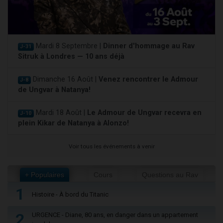
Mardi 8 Septembre |
Dinner d'hommage au Rav
J-31
Sitruk à Londres — 10 ans déjà
Dimanche 16 Août |
Venez rencontrer le Admour
J-8
de Ungvar à Natanya!
Mardi 18 Août |
Le Admour de Ungvar recevra en
J-10
plein Kikar de Natanya à Alonzo!
Voir tous les événements à venir
+ Populaires
Cours
Questions au Rav
1
Histoire - À bord du Titanic
2
URGENCE - Diane, 80 ans, en danger dans un appartement