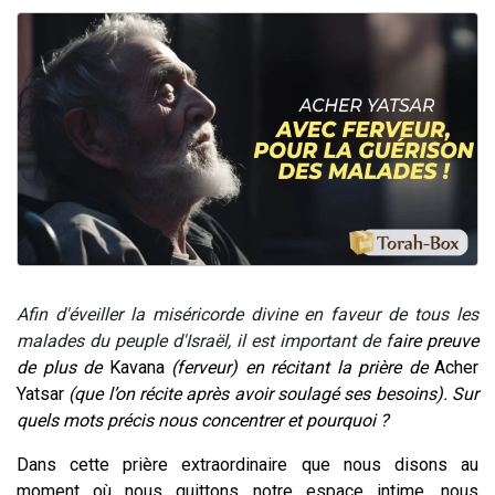
13 personnes viennent de demander une bénédiction
30 personnes viennent de faire un don pour Sauvez la jambe de Yohan
Il reste 49 places pour étudier en groupe sur Zoom
12 nouvelles musiques dans Torah-Box Music
29 personnes viennent de demander une bénédiction
Afin d'éveiller la miséricorde divine en faveur de tous les
malades du peuple d'Israël, il est important de f
aire preuve
de plus de
Kavana
(ferveur) en récitant la prière de
Acher
Yatsar
(que l’on récite après avoir soulagé ses besoins). Sur
quels mots précis nous concentrer et pourquoi ?
Dans cette prière extraordinaire que nous disons au
moment où nous quittons notre espace intime, nous