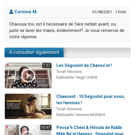
Corinne M.
01/08/2021 - 11h04
Chavoua tov, est il nécessaire de faire netilat avant, ou
juste se laver les mains, évidemment? Je vous remercie de
votre réponse.
A consulter également
Les Ségoulot de Chavou’ot !
7:37
Torah féminine
Rabbanite 'Hagit CHIRA
Chavouot : 10 Ségoulot pour nous,
les femmes !
Torah féminine
Rabbanite Yemima MIZRAHI
Pessa’h Chéni & Hiloula de Rabbi
10:47
Méïr Ba’al Haness : Ségoulot pour...