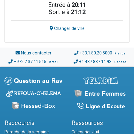
Entrée à
20:11
Sortie à
21:12
Changer de ville
Nous contacter
+33.1.80.20.5000
France
+972.2.37.41.515
+1.437.887.14.93
Israël
Canada
Raccourcis
Ressources
Paracha de la semaine
Calendrier Juif