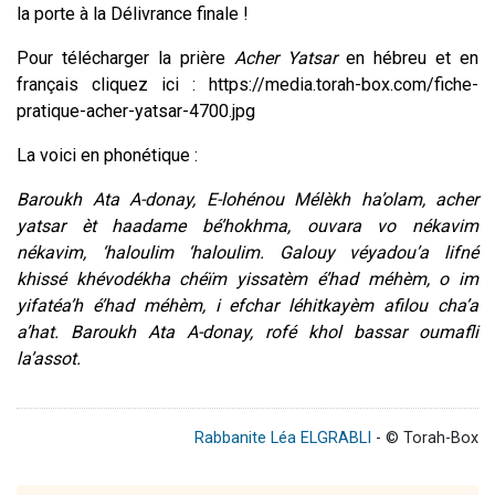
la porte à la Délivrance finale !
Pour télécharger la prière
Acher Yatsar
en hébreu et en
français cliquez ici :
https://media.torah-box.com/fiche-
pratique-acher-yatsar-4700.jpg
La voici en phonétique :
Baroukh Ata A-donay, E-lohénou Mélèkh ha’olam, acher
yatsar èt haadame bé’hokhma, ouvara vo nékavim
nékavim, ‘haloulim ‘haloulim. Galouy véyadou’a lifné
khissé khévodékha chéïm yissatèm é’had méhèm, o im
yifatéa’h é’had méhèm, i efchar léhitkayèm afilou cha’a
a’hat. Baroukh Ata A-donay, rofé khol bassar oumafli
la’assot.
Rabbanite Léa ELGRABLI
- © Torah-Box