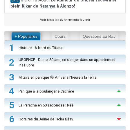
Mardi 18 Août |
Le Admour de Ungvar recevra en
J-10
plein Kikar de Natanya à Alonzo!
Voir tous les événements à venir
+ Populaires
Cours
Questions au Rav
1
Histoire - À bord du Titanic
2
URGENCE - Diane, 80 ans, en danger dans un appartement
insalubre
3
Mitsva en panique 😨 Arriver à l'heure à la Téfila
4
Panique à la boulangerie Cachère
5
La Paracha en 60 secondes : Réé
6
Horaires du Jeûne de Ticha Béav