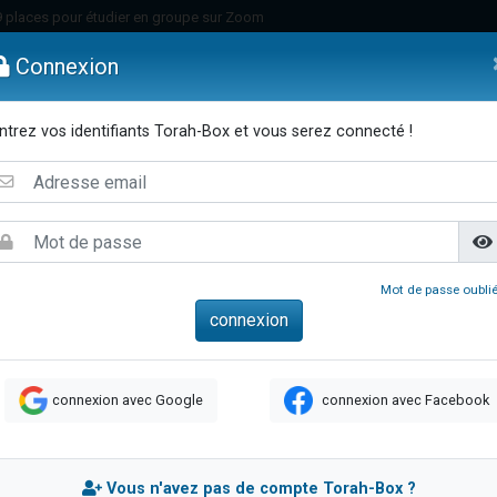
49 places pour étudier en groupe sur Zoom
nes viennent de faire un don pour Diane, 80 ans, dans un appartement insalu
Connexion
viennent de nous rejoindre sur WhatsApp
viennent de nous rejoindre sur WhatsApp
ntrez vos identifiants Torah-Box et vous serez connecté !
es viennent de faire un don pour Reloger Rivka, 6 enfants, victime de violences
emmes
Enfants
Etude sur Texte
Musique
Paracha
Di
es viennent de faire un don pour 1 Journée de Vacances Pour les Enfants
 viennent de demander une bénédiction
viennent de nous rejoindre sur WhatsApp
49 places pour étudier en groupe sur Zoom
Mot de passe oublié
 donner son Maasser
viennent de nous rejoindre sur WhatsApp
viennent de nous rejoindre sur WhatsApp
connexion avec Google
connexion avec Facebook
de donner son Maasser
es viennent de faire un don pour 5 jours de vacances aux Orphelins
viennent de nous rejoindre sur WhatsApp
Vous n'avez pas de compte Torah-Box ?