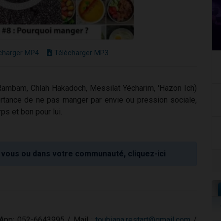
charger MP4
Télécharger MP3
Rambam, Chlah Hakadoch, Messilat Yécharim, 'Hazon Ich)
ortance de ne pas manger par envie ou pression sociale,
ps et bon pour lui.
vous ou dans votre communauté, cliquez-ici
sApp: 052-6643995 / Mail :
toubiana.restart@gmail.com
/