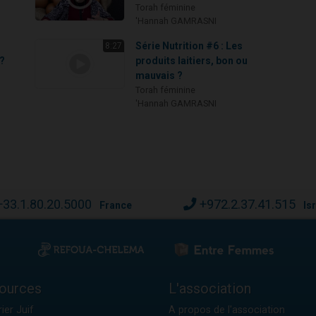
Torah féminine
'Hannah GAMRASNI
Série Nutrition #6 : Les
8:27
?
produits laitiers, bon ou
mauvais ?
Torah féminine
'Hannah GAMRASNI
+33.1.80.20.5000
+972.2.37.41.515
France
Is
ources
L'association
ier Juif
A propos de l'association