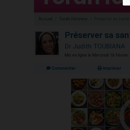
13 personnes
30 perso
Accueil
Torah féminine
Préserver sa santé
Il reste 
12 nouve
Préserver sa san
29 personnes
Dr Judith TOUBIANA
Mis en ligne le Mercredi 16 Février
Commenter
Imprimer