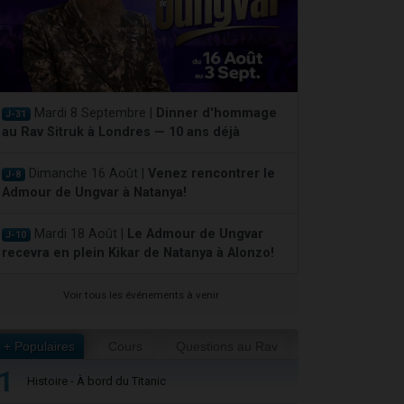
Mardi 8 Septembre |
Dinner d'hommage
J-31
au Rav Sitruk à Londres — 10 ans déjà
Dimanche 16 Août |
Venez rencontrer le
J-8
Admour de Ungvar à Natanya!
Mardi 18 Août |
Le Admour de Ungvar
J-10
recevra en plein Kikar de Natanya à Alonzo!
Voir tous les événements à venir
+ Populaires
Cours
Questions au Rav
1
Histoire - À bord du Titanic