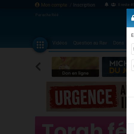
Mon compte
/
Inscription
Il reste 
16 person
Paracha Réé
2 personnes 
6 personnes 
E
4 personn
Vidéos
Question au Rav
Dons
F
2 personn
17 personnes
4 personnes 
Il reste 
Eva vient de
4 personnes 
3 personnes 
Odaya vient 
3 personn
2 personnes 