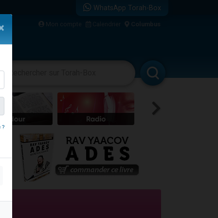
WhatsApp Torah-Box
bre
Mon compte
Calendrier
Columbus
×
...
vertissements
Livres
Rabbanim
 ?