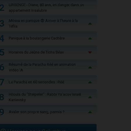
2
URGENCE - Diane, 80 ans, en danger dans un
appartement insalubre
3
Mitsva en panique 😨 Arriver à l'heure à la
Téfila
4
Panique à la boulangerie Cachère
5
Horaires du Jeûne de Ticha Béav
6
Résumé de la Paracha Réé en animation
Vidéo IA
7
La Paracha en 60 secondes : Réé
8
Hiloula du "Steïpeler" : Rabbi Ya’acov Israël
Kanievsky
9
Avaler son propre sang, permis ?