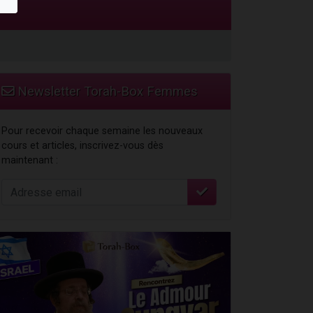
Newsletter Torah-Box Femmes
Pour recevoir chaque semaine les nouveaux
cours et articles, inscrivez-vous dès
maintenant :