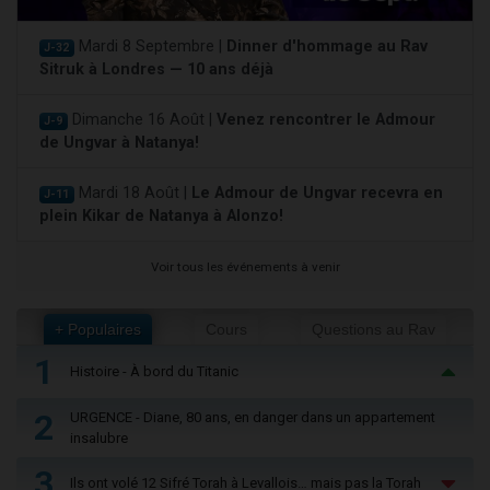
Mardi 8 Septembre |
Dinner d'hommage au Rav
J-32
Sitruk à Londres — 10 ans déjà
Dimanche 16 Août |
Venez rencontrer le Admour
J-9
de Ungvar à Natanya!
Mardi 18 Août |
Le Admour de Ungvar recevra en
J-11
plein Kikar de Natanya à Alonzo!
Voir tous les événements à venir
+ Populaires
Cours
Questions au Rav
1
Histoire - À bord du Titanic
2
URGENCE - Diane, 80 ans, en danger dans un appartement
insalubre
3
Ils ont volé 12 Sifré Torah à Levallois… mais pas la Torah