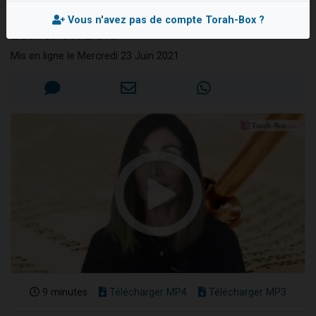
question...
Nouvelle émission radio : Visions de grandeur n°104 : Le Chabbath et le Birkat Hamazone à travers le temps
Vous n'avez pas de compte Torah-Box ?
Esther SITBON
61 personnes viennent de demander une bénédiction
Ariel vient de donner son Maasser
Mis en ligne le Mercredi 23 Juin 2021
Il reste 49 places pour étudier en groupe sur Zoom
Eva vient de donner son Maasser
9 minutes
Télécharger MP4
Télécharger MP3