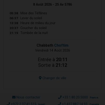
8 Août 2026 - 25 Av 5786
05:38
Mise des Téfilines
06:37
Lever du soleil
13:38
Heure de milieu du jour
20:37
Coucher du soleil
21:19
Tombée de la nuit
Chabbath
Choftim
Vendredi 14 Août 2026
Entrée à
20:11
Sortie à
21:12
Changer de ville
Nous contacter
+33.1.80.20.5000
France
+972.2.37.41.515
+1.437.887.14.93
Israël
Canada