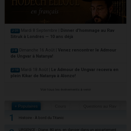
Mardi 8 Septembre |
Dinner d'hommage au Rav
J-31
Sitruk à Londres — 10 ans déjà
Dimanche 16 Août |
Venez rencontrer le Admour
J-8
de Ungvar à Natanya!
Mardi 18 Août |
Le Admour de Ungvar recevra en
J-10
plein Kikar de Natanya à Alonzo!
Voir tous les événements à venir
+ Populaires
Cours
Questions au Rav
1
Histoire - À bord du Titanic
URGENCE - Diane, 80 ans, en danger dans un appartement