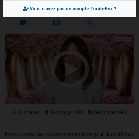
13 personnes viennent de demander une bénédiction
Mis en ligne le Dimanche 24 Juillet 2022
Vous n'avez pas de compte Torah-Box ?
30 personnes viennent de faire un don pour Sauvez la jambe de Yohan
Il reste 49 places pour étudier en groupe sur Zoom
12 nouvelles musiques dans Torah-Box Music
29 personnes viennent de demander une bénédiction
10 minutes
Télécharger MP4
Télécharger MP3
Peut-on remercier sincèrement Hachem pour la souffrance