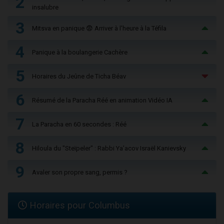
2
insalubre
3
Mitsva en panique 😨 Arriver à l'heure à la Téfila
4
Panique à la boulangerie Cachère
5
Horaires du Jeûne de Ticha Béav
6
Résumé de la Paracha Réé en animation Vidéo IA
7
La Paracha en 60 secondes : Réé
8
Hiloula du "Steïpeler" : Rabbi Ya’acov Israël Kanievsky
9
Avaler son propre sang, permis ?
Horaires pour Columbus