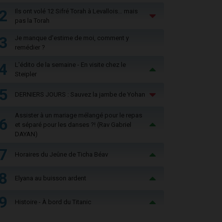
2
Ils ont volé 12 Sifré Torah à Levallois… mais
pas la Torah
3
Je manque d'estime de moi, comment y
remédier ?
4
L'édito de la semaine - En visite chez le
Steipler
5
DERNIERS JOURS : Sauvez la jambe de Yohan
Assister à un mariage mélangé pour le repas
6
et séparé pour les danses ?! (Rav Gabriel
DAYAN)
7
Horaires du Jeûne de Ticha Béav
8
Elyana au buisson ardent
9
Histoire - À bord du Titanic