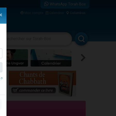
WhatsApp Torah-Box
Mon compte
Calendrier
Columbus
×
re
vertissements
Livres
Rabbanim
 ?
travers le temps