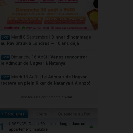
Mardi 8 Septembre |
Dinner d'hommage
J-33
au Rav Sitruk à Londres — 10 ans déjà
Dimanche 16 Août |
Venez rencontrer
J-10
le Admour de Ungvar à Natanya!
Mardi 18 Août |
Le Admour de Ungvar
J-12
recevra en plein Kikar de Natanya à Alonzo!
Voir tous les événements à venir
+ Populaires
Cours
Questions au Rav
1
URGENCE - Diane, 80 ans, en danger dans un
appartement insalubre