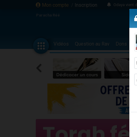
Mon compte
/
Inscription
Odaya vient 
3 personn
Paracha Réé
3 personn
2 personnes 
13 personnes
Vidéos
Question au Rav
Dons
F
12 nouve
30 perso
Il reste 
3 personnes 
2 personnes 
3 personnes 
2 nouvel
8 personn
Nouvelle émis
61 personnes