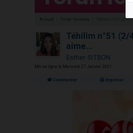
Ariel vient 
Il reste 
Accueil
Torah féminine
Téhilim n°51 (2/4) 
Nathaniel vi
6 personn
Téhilim n°51 (2/
3 personnes 
aime...
Esther SITBON
Mis en ligne le Mercredi 27 Janvier 2021
Commenter
Imprimer