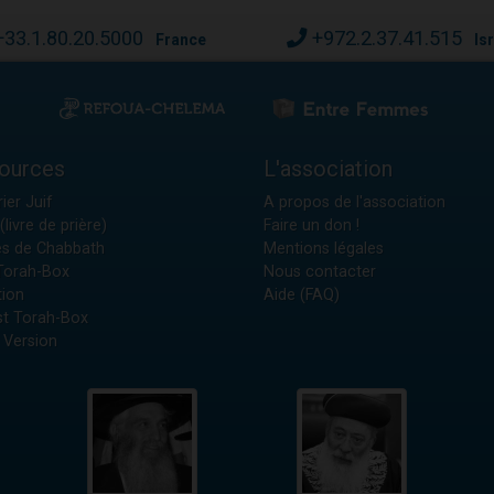
+33.1.80.20.5000
+972.2.37.41.515
France
Is
ources
L'association
ier Juif
A propos de l'association
(livre de prière)
Faire un don !
es de Chabbath
Mentions légales
 Torah-Box
Nous contacter
tion
Aide (FAQ)
t Torah-Box
 Version