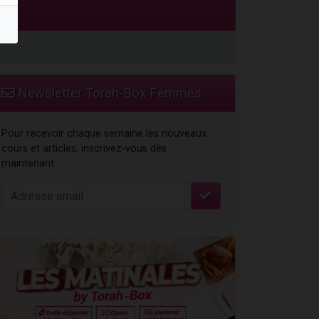
 leur maman
Newsletter Torah-Box Femmes
Pour recevoir chaque semaine les nouveaux
cours et articles, inscrivez-vous dès
maintenant :