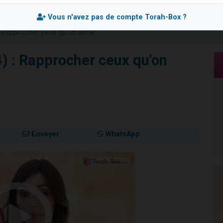
de donner son Maasser
Vous n'avez pas de compte Torah-Box ?
49 places pour étudier en groupe sur Zoom
: Rapprocher ceux qu'on aime...
ent de donner son Maasser
es viennent de faire un don pour 5 enfants déjà orphelins risquent de perdre
4) : Rapprocher ceux qu'on
viennent de nous rejoindre sur WhatsApp
Envoyer
WhatsApp