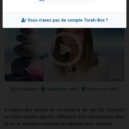
3 personnes viennent de nous rejoindre sur WhatsApp
2 nouvelles musiques dans Torah-Box Music
Vous n'avez pas de compte Torah-Box ?
8 personnes viennent de faire un don pour Tsédaka : pauvres d'Israel
Nouvelle émission radio : Visions de grandeur n°104 : Le Chabbath et le Birkat Hamazone à travers le temps
4 personnes viennent de nous rejoindre sur WhatsApp
10 minutes
Télécharger MP4
Télécharger MP3
A travers des propos du roi David et de son fils Chelomo,
ce cours montre que les difficultés sont nécessaires dans
la vie, et explique comment les aborder avec sérénité.