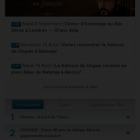
Mardi 8 Septembre |
Dinner d'hommage au Rav
J-32
Sitruk à Londres — 10 ans déjà
Dimanche 16 Août |
Venez rencontrer le Admour
J-9
de Ungvar à Natanya!
Mardi 18 Août |
Le Admour de Ungvar recevra en
J-11
plein Kikar de Natanya à Alonzo!
Voir tous les événements à venir
+ Populaires
Cours
Questions au Rav
1
Histoire - À bord du Titanic
2
URGENCE - Diane, 80 ans, en danger dans un
appartement insalubre