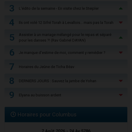
3
L'édito de la semaine - En visite chez le Steipler
4
Ils ont volé 12 Sifré Torah à Levallois… mais pas la Torah
5
Assister à un mariage mélangé pour le repas et séparé
pour les danses ?! (Rav Gabriel DAYAN)
6
Je manque d'estime de moi, comment y remédier ?
7
Horaires du Jeûne de Ticha Béav
8
DERNIERS JOURS : Sauvez la jambe de Yohan
9
Elyana au buisson ardent
Horaires pour Columbus
7 Août 2026 - 24 Av 5786