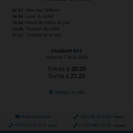
05:37
Mise des Téfilines
06:36
Lever du soleil
13:38
Heure de milieu du jour
20:38
Coucher du soleil
21:21
Tombée de la nuit
Chabbath
Réé
Vendredi 7 Août 2026
Entrée à
20:20
Sortie à
21:22
Changer de ville
Nous contacter
+33.1.80.20.5000
France
+972.2.37.41.515
+1.437.887.14.93
Israël
Canada