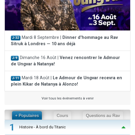
Mardi 8 Septembre |
Dinner d'hommage au Rav
J-32
Sitruk à Londres — 10 ans déjà
Dimanche 16 Août |
Venez rencontrer le Admour
J-9
de Ungvar à Natanya!
Mardi 18 Août |
Le Admour de Ungvar recevra en
J-11
plein Kikar de Natanya à Alonzo!
Voir tous les événements à venir
+ Populaires
Cours
Questions au Rav
1
Histoire - À bord du Titanic