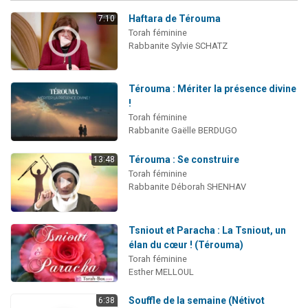
Haftara de Térouma
7:10
Torah féminine
Rabbanite Sylvie SCHATZ
Térouma : Mériter la présence divine
!
Torah féminine
Rabbanite Gaëlle BERDUGO
Térouma : Se construire
13:48
Torah féminine
Rabbanite Déborah SHENHAV
Tsniout et Paracha : La Tsniout, un
élan du cœur ! (Térouma)
Torah féminine
Esther MELLOUL
Souffle de la semaine (Nétivot
6:38