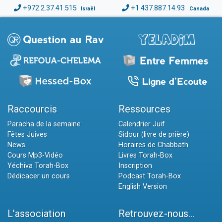
+972.2.37.41.515
+1.437.887.14.93
Israël
Canada
Raccourcis
Ressources
Paracha de la semaine
Calendrier Juif
Fêtes Juives
Sidour (livre de prière)
News
Horaires de Chabbath
Cours Mp3-Vidéo
Livres Torah-Box
Yéchiva Torah-Box
Inscription
Dédicacer un cours
Podcast Torah-Box
English Version
L'association
Retrouvez-nous...