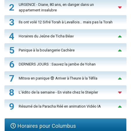
2
URGENCE - Diane, 80 ans, en danger dans un
appartement insalubre
3
Ils ont volé 12 Sifré Torah à Levallois… mais pas la Torah
4
Horaires du Jeûne de Ticha Béav
5
Panique à la boulangerie Cachère
6
DERNIERS JOURS : Sauvez la jambe de Yohan
7
Mitsva en panique 😨 Arriver à l'heure à la Téfila
8
L'édito de la semaine - En visite chez le Steipler
9
Résumé de la Paracha Réé en animation Vidéo IA
Horaires pour Columbus