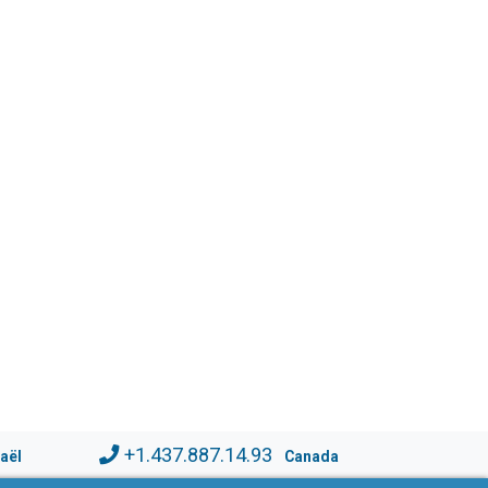
+1.437.887.14.93
raël
Canada