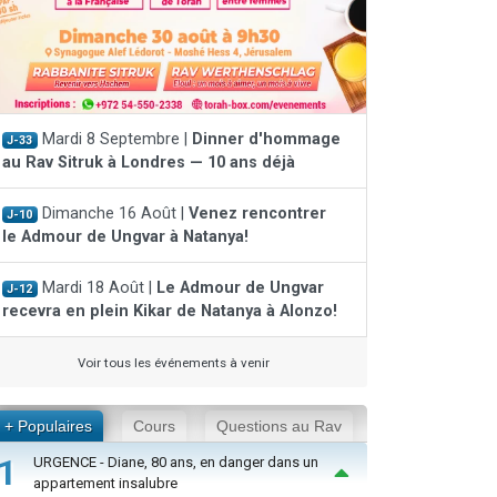
Mardi 8 Septembre |
Dinner d'hommage
J-33
au Rav Sitruk à Londres — 10 ans déjà
Dimanche 16 Août |
Venez rencontrer
J-10
le Admour de Ungvar à Natanya!
Mardi 18 Août |
Le Admour de Ungvar
J-12
recevra en plein Kikar de Natanya à Alonzo!
Voir tous les événements à venir
+ Populaires
Cours
Questions au Rav
1
URGENCE - Diane, 80 ans, en danger dans un
appartement insalubre