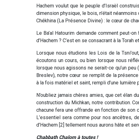
Hachem voulut que le peuple d’Israël construi
dimension physique, le bois, n’était néanmoins 
Chékhina (La Présence Divine) : le cœur de cha
Le Ba’al Hatourim demande comment peut-on f
d’Hachem ? C’est en se consacrant à la Torah et 
Lorsque nous étudions les Lois de la Tsni'out,
écoutons un cours, ou bien lorsque nous réfl
lorsque nous agissons ne serait-ce qu’un peu (
Breslev), notre cœur se remplit de la présen
à la fois matériel et saint, rempli d’une lumière p
N’oubliez jamais chères amies, que cet élan d
construction du Michkan, notre contribution. 
chacune fera une offrande en fonction de son cœ
L’essentiel sera comme pour nos ancêtres, de 
d’Hachem [2] tellement nous aurons hâte et seron
Chabbath Chalom à toutes !