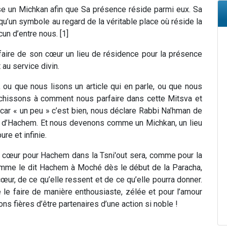
se un Michkan afin que Sa présence réside parmi eux. Sa
qu’un symbole au regard de la véritable place où réside la
cun d’entre nous. [1]
aire de son cœur un lieu de résidence pour la présence
au service divin.
 ou que nous lisons un article qui en parle, ou que nous
échissons à comment nous parfaire dans cette Mitsva et
car « un peu » c’est bien, nous déclare Rabbi Na’hman de
ce d’Hachem. Et nous devenons comme un Michkan, un lieu
ure et infinie.
u cœur pour Hachem dans la Tsni'out sera, comme pour la
Comme le dit Hachem à Moché dès le début de la Paracha,
ur, de ce qu’elle ressent et de ce qu’elle pourra donner.
le faire de manière enthousiaste, zélée et pour l’amour
s fières d’être partenaires d’une action si noble !