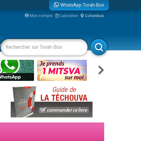
WhatsApp Torah-Box
Mon compte
Calendrier
Columbus
re
vertissements
Livres
Rabbanim
travers le temps