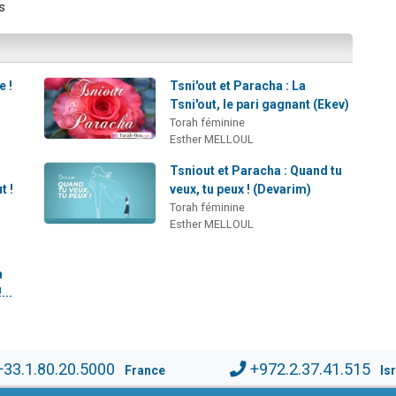
s
e !
Tsni'out et Paracha : La
Tsni'out, le pari gagnant (Ekev)
Torah féminine
Esther MELLOUL
Tsniout et Paracha : Quand tu
t !
veux, tu peux ! (Devarim)
Torah féminine
Esther MELLOUL
a
...
+33.1.80.20.5000
+972.2.37.41.515
France
Is