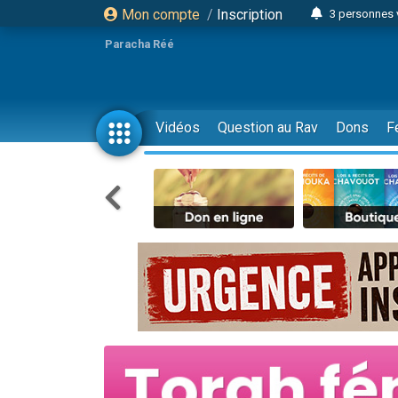
Mon compte
/
Inscription
3 personnes 
Odaya vient 
Paracha Réé
3 personn
3 personn
2 personnes 
Vidéos
Question au Rav
Dons
F
13 personnes
30 perso
Il reste 
12 nouve
3 personnes 
2 personnes 
2 nouvel
3 personnes 
8 personn
Nouvelle émis