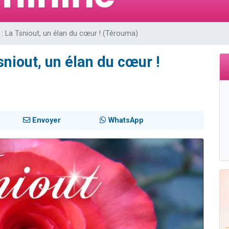
 viennent de demander une bénédiction
49 places pour étudier en groupe sur Zoom
 : La Tsniout, un élan du cœur ! (Térouma)
de donner son Maasser
ent de donner son Maasser
sniout, un élan du cœur !
viennent de nous rejoindre sur WhatsApp
Envoyer
WhatsApp