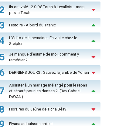
2
Ils ont volé 12 Sifré Torah à Levallois… mais
pas la Torah
3
Histoire - À bord du Titanic
4
L'édito de la semaine - En visite chez le
Steipler
5
Je manque d'estime de moi, comment y
remédier ?
6
DERNIERS JOURS : Sauvez la jambe de Yohan
Assister à un mariage mélangé pour le repas
7
et séparé pour les danses ?! (Rav Gabriel
DAYAN)
8
Horaires du Jeûne de Ticha Béav
9
Elyana au buisson ardent