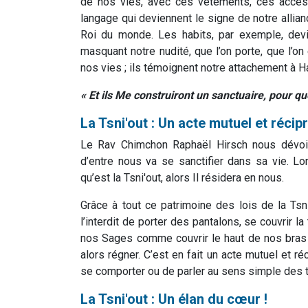
de nos vies, avec ces vêtements, ces access
langage qui deviennent le signe de notre allianc
Roi du monde. Les habits, par exemple, dev
masquant notre nudité, que l’on porte, que l’o
nos vies ; ils témoignent notre attachement 
« Et ils Me construiront un sanctuaire, pour qu
La Tsni'out : Un acte mutuel et réci
Le Rav Chimchon Raphaël Hirsch nous dévoi
d’entre nous va se sanctifier dans sa vie. 
qu’est la Tsni'out, alors Il résidera en nous.
Grâce à tout ce patrimoine des lois de la Tsn
l’interdit de porter des pantalons, se couvrir 
nos Sages comme couvrir le haut de nos bras
alors régner. C’est en fait un acte mutuel et r
se comporter ou de parler au sens simple des 
La Tsni'out : Un élan du cœur !