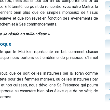
oires, mais aussi tout cet art du comportement et du
e à l’éternité, ce point de rencontre avec notre Maitre, le
iennent bien plus que de simples morceaux de tissus
n enlève et que l’on revêt en fonction des évènements de
à Hachem et à Ses commandements.
e Je réside au milieu d'eux ».
proque
le que le Michkan représente en fait comment chacun
Lorsque nous portons cet emblème de princesse d’Israël
i'out, que ce soit celles instaurées par la Torah comme
la tête pour des femmes mariées, ou celles instaurées par
 et nos cuisses, nous dévoilons Sa Présence qui pourra
éciproque au caractère bien plus élevé que de se vêtir, de
termes.