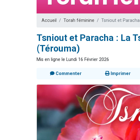
61 personnes
Il reste 
Accueil
Torah féminine
Tsniout et Paracha
Ariel vient 
Nathaniel vi
Tsniout et Paracha : La T
4 personnes 
(Térouma)
Mis en ligne le Lundi 16 Février 2026
Commenter
Imprimer