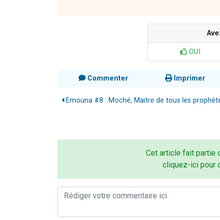
Ave
OUI
Commenter
Imprimer
Emouna #8 : Moché, Maitre de tous les prophèt
Cet article fait partie
cliquez-ici pour 