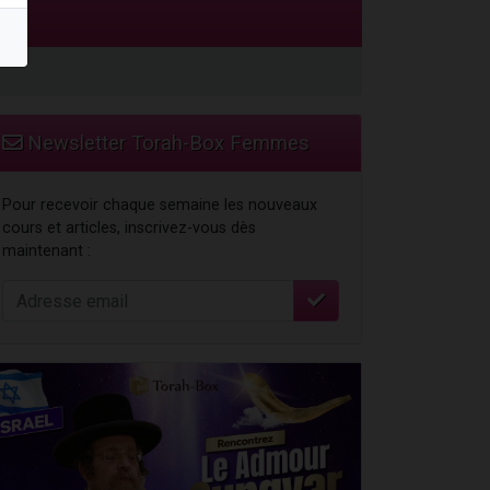
Newsletter Torah-Box Femmes
Pour recevoir chaque semaine les nouveaux
cours et articles, inscrivez-vous dès
maintenant :