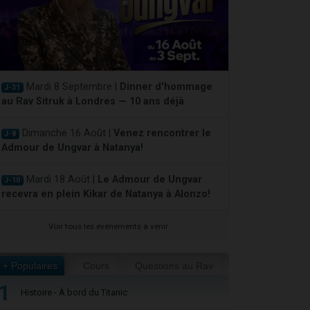
Mardi 8 Septembre |
Dinner d'hommage
J-31
au Rav Sitruk à Londres — 10 ans déjà
Dimanche 16 Août |
Venez rencontrer le
J-8
Admour de Ungvar à Natanya!
Mardi 18 Août |
Le Admour de Ungvar
J-10
recevra en plein Kikar de Natanya à Alonzo!
Voir tous les événements à venir
+ Populaires
Cours
Questions au Rav
1
Histoire - À bord du Titanic