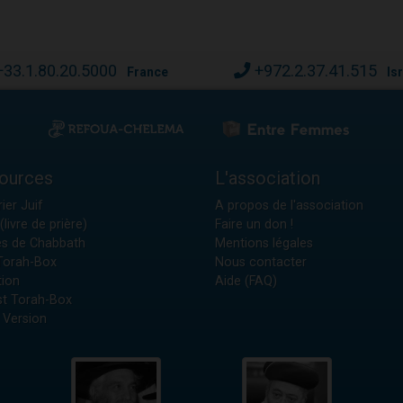
+33.1.80.20.5000
+972.2.37.41.515
France
Is
ources
L'association
ier Juif
A propos de l'association
(livre de prière)
Faire un don !
es de Chabbath
Mentions légales
 Torah-Box
Nous contacter
tion
Aide (FAQ)
t Torah-Box
 Version