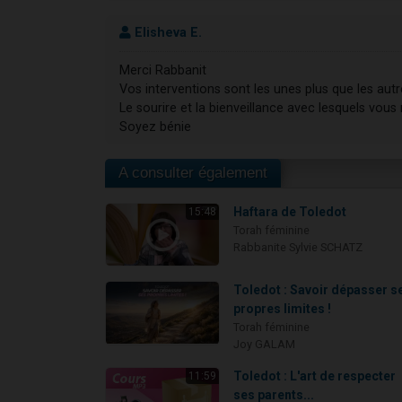
Elisheva E.
Merci Rabbanit
Vos interventions sont les unes plus que les a
Le sourire et la bienveillance avec lesquels vou
Soyez bénie
A consulter également
Haftara de Toledot
15:48
Torah féminine
Rabbanite Sylvie SCHATZ
Toledot : Savoir dépasser s
propres limites !
Torah féminine
Joy GALAM
Toledot : L'art de respecter
11:59
ses parents...