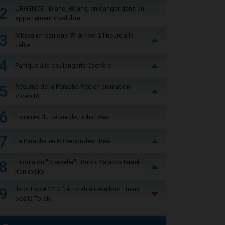
2
URGENCE - Diane, 80 ans, en danger dans un
appartement insalubre
3
Mitsva en panique 😨 Arriver à l'heure à la
Téfila
4
Panique à la boulangerie Cachère
5
Résumé de la Paracha Réé en animation
Vidéo IA
6
Horaires du Jeûne de Ticha Béav
7
La Paracha en 60 secondes : Réé
8
Hiloula du "Steïpeler" : Rabbi Ya’acov Israël
Kanievsky
9
Ils ont volé 12 Sifré Torah à Levallois… mais
pas la Torah