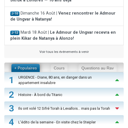
Sitruk à Londres — 10 ans déjà
Dimanche 16 Août |
Venez rencontrer le Admour
J-10
de Ungvar à Natanya!
Mardi 18 Août |
Le Admour de Ungvar recevra en
J-12
plein Kikar de Natanya à Alonzo!
Voir tous les événements à venir
+ Populaires
Cours
Questions au Rav
1
URGENCE - Diane, 80 ans, en danger dans un
appartement insalubre
2
Histoire - À bord du Titanic
3
Ils ont volé 12 Sifré Torah à Levallois… mais pas la Torah
4
L'édito de la semaine - En visite chez le Steipler