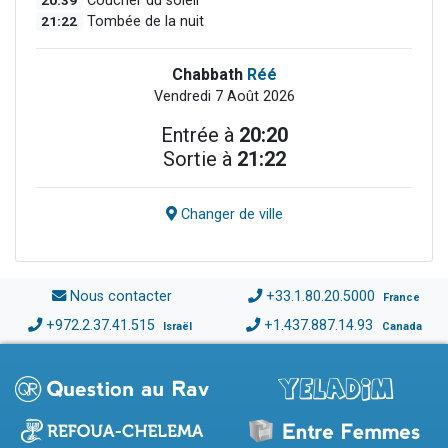
20:39
Coucher du soleil
21:22
Tombée de la nuit
Chabbath
Réé
Vendredi 7 Août 2026
Entrée à
20:20
Sortie à
21:22
Changer de ville
Nous contacter
+33.1.80.20.5000
France
+972.2.37.41.515
+1.437.887.14.93
Israël
Canada