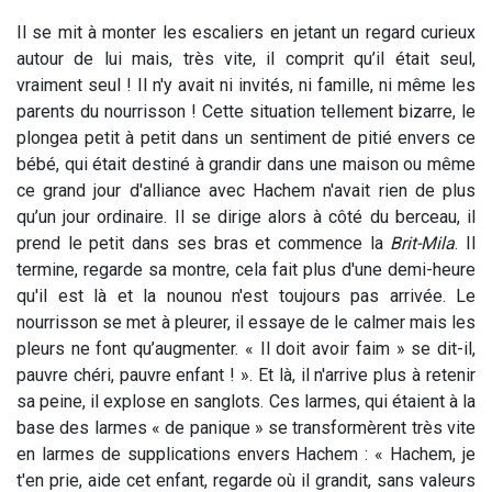
Il se mit à monter les escaliers en jetant un regard curieux
autour de lui mais, très vite, il comprit qu’il était seul,
vraiment seul ! Il n'y avait ni invités, ni famille, ni même les
parents du nourrisson ! Cette situation tellement bizarre, le
plongea petit à petit dans un sentiment de pitié envers ce
bébé, qui était destiné à grandir dans une maison ou même
ce grand jour d'alliance avec Hachem n'avait rien de plus
qu’un jour ordinaire. Il se dirige alors à côté du berceau, il
prend le petit dans ses bras et commence la
Brit-Mila
. Il
termine, regarde sa montre, cela fait plus d'une demi-heure
qu'il est là et la nounou n'est toujours pas arrivée. Le
nourrisson se met à pleurer, il essaye de le calmer mais les
pleurs ne font qu’augmenter. « Il doit avoir faim » se dit-il,
pauvre chéri, pauvre enfant ! ». Et là, il n'arrive plus à retenir
sa peine, il explose en sanglots. Ces larmes, qui étaient à la
base des larmes « de panique » se transformèrent très vite
en larmes de supplications envers Hachem : « Hachem, je
t'en prie, aide cet enfant, regarde où il grandit, sans valeurs