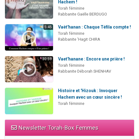
Hachem !
Torah féminine
Rabbanite Gaëlle BERDUGO
Vaèt'hanan : Chaque Téfila compte !
5:45
Torah féminine
Rabbanite 'Hagit CHIRA
Vaet'hanane : Encore une prière !
30:59
Torah féminine
Rabbanite Déborah SHENHAV
Histoire et 'Hizouk : Invoquer
Hachem avec un cœur sincère !
Torah féminine
Newsletter Torah-Box Femmes