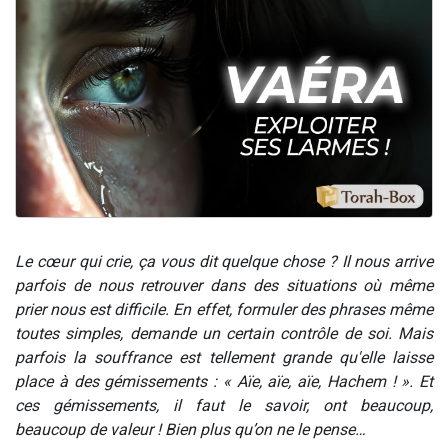
61 personnes viennent de demander une bénédiction
Il reste 49 places pour étudier en groupe sur Zoom
Ariel vient de donner son Maasser
Nathaniel vient de donner son Maasser
4 personnes viennent de nous rejoindre sur WhatsApp
Le cœur qui crie, ça vous dit quelque chose ? Il nous arrive
parfois de nous retrouver dans des situations où même
prier nous est difficile. En effet, formuler des phrases même
toutes simples, demande un certain contrôle de soi. Mais
parfois la souffrance est tellement grande qu'elle laisse
place à des gémissements : « Aïe, aïe, aïe, Hachem ! ». Et
ces gémissements, il faut le savoir, ont beaucoup,
beaucoup de valeur ! Bien plus qu’on ne le pense…