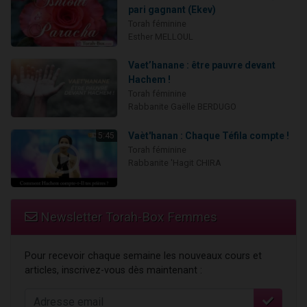
pari gagnant (Ekev)
Torah féminine
Esther MELLOUL
Vaet’hanane : être pauvre devant
Hachem !
Torah féminine
Rabbanite Gaëlle BERDUGO
Vaèt'hanan : Chaque Téfila compte !
5:45
Torah féminine
Rabbanite 'Hagit CHIRA
Newsletter Torah-Box Femmes
Pour recevoir chaque semaine les nouveaux cours et
articles, inscrivez-vous dès maintenant :