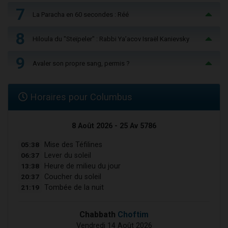
7
La Paracha en 60 secondes : Réé
8
Hiloula du "Steïpeler" : Rabbi Ya’acov Israël Kanievsky
9
Avaler son propre sang, permis ?
Horaires pour Columbus
8 Août 2026 - 25 Av 5786
05:38
Mise des Téfilines
06:37
Lever du soleil
13:38
Heure de milieu du jour
20:37
Coucher du soleil
21:19
Tombée de la nuit
Chabbath
Choftim
Vendredi 14 Août 2026