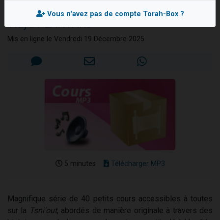
ceintures)
13 personnes viennent de demander une bénédiction
Vous n'avez pas de compte Torah-Box ?
'Haya PLANTARD
30 personnes viennent de faire un don pour Sauvez la jambe de Yohan
Il reste 49 places pour étudier en groupe sur Zoom
Mis en ligne le Vendredi 19 Décembre 2025
12 nouvelles musiques dans Torah-Box Music
29 personnes viennent de demander une bénédiction
5 minutes
Télécharger MP3
Magnifique série de 40 petits cours accessibles à toutes
sur la
Tsni'out
, abordés de manière originale à travers des