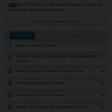
Mardi 18 Août |
Le Admour de Ungvar recevra en
J-10
plein Kikar de Natanya à Alonzo!
Voir tous les événements à venir
+ Populaires
Cours
Questions au Rav
1
Histoire - À bord du Titanic
2
URGENCE - Diane, 80 ans, en danger dans un appartement
insalubre
3
Mitsva en panique 😨 Arriver à l'heure à la Téfila
4
Panique à la boulangerie Cachère
5
Horaires du Jeûne de Ticha Béav
6
Résumé de la Paracha Réé en animation Vidéo IA