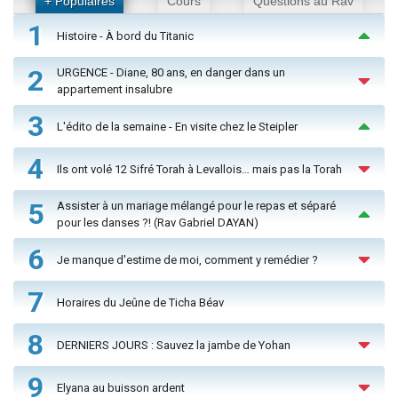
+ Populaires
Cours
Questions au Rav
1
Histoire - À bord du Titanic
2
URGENCE - Diane, 80 ans, en danger dans un
appartement insalubre
3
L'édito de la semaine - En visite chez le Steipler
4
Ils ont volé 12 Sifré Torah à Levallois… mais pas la Torah
5
Assister à un mariage mélangé pour le repas et séparé
pour les danses ?! (Rav Gabriel DAYAN)
6
Je manque d'estime de moi, comment y remédier ?
7
Horaires du Jeûne de Ticha Béav
8
DERNIERS JOURS : Sauvez la jambe de Yohan
9
Elyana au buisson ardent