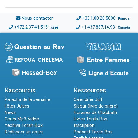
Nous contacter
+33.1.80.20.5000
France
+972.2.37.41.515
+1.437.887.14.93
Israël
Canada
Raccourcis
Ressources
Paracha de la semaine
Calendrier Juif
Fêtes Juives
Sidour (livre de prière)
News
Horaires de Chabbath
Cours Mp3-Vidéo
Livres Torah-Box
Yéchiva Torah-Box
Inscription
Dédicacer un cours
Podcast Torah-Box