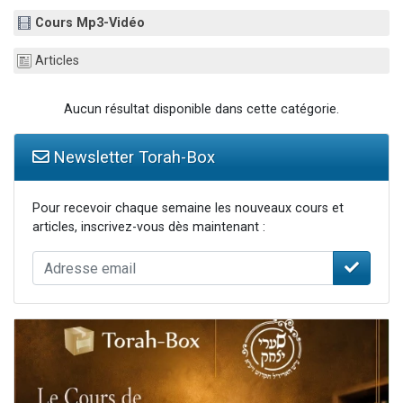
3 personnes viennent de nous rejoindre sur WhatsApp
Cours Mp3-Vidéo
2 nouvelles musiques dans Torah-Box Music
Articles
8 personnes viennent de faire un don pour Tsédaka : pauvres d'Israel
Nouvelle émission radio : Visions de grandeur n°104 : Le Chabbath et le Birkat Hamazone à travers le temps
Aucun résultat disponible dans cette catégorie.
4 personnes viennent de nous rejoindre sur WhatsApp
Newsletter Torah-Box
Pour recevoir chaque semaine les nouveaux cours et
articles, inscrivez-vous dès maintenant :