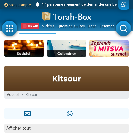
17 personnes viennent de demander une bénédiction
Mon compte
Il reste 49 places pour étudier en groupe sur Zoom
23 personnes viennent de faire un don pour Diane, 80 ans, dans un appartement insalubre
Vidéos
Question au Rav
Dons
Femmes
Enfants
ON AIR
Eva vient de donner son Maasser
4 personnes viennent de nous rejoindre sur WhatsApp
3 personnes viennent de nous rejoindre sur WhatsApp
Odaya vient de donner son Maasser
3 personnes viennent de faire un don pour 5 jours de vacances aux Orphelins
2 personnes viennent de nous rejoindre sur WhatsApp
13 personnes viennent de demander une bénédiction
Il reste 49 places pour étudier en groupe sur Zoom
Accueil
Kitsour
30 personnes viennent de faire un don pour Sauvez la jambe de Yohan
12 nouvelles musiques dans Torah-Box Music
3 personnes viennent de nous rejoindre sur WhatsApp
Afficher tout
2 personnes viennent de nous rejoindre sur WhatsApp