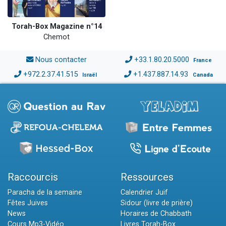
Torah-Box Magazine n°14
Chemot
Nous contacter
+33.1.80.20.5000
France
+972.2.37.41.515
+1.437.887.14.93
Israël
Canada
Raccourcis
Ressources
Paracha de la semaine
Calendrier Juif
Fêtes Juives
Sidour (livre de prière)
News
Horaires de Chabbath
Cours Mp3-Vidéo
Livres Torah-Box