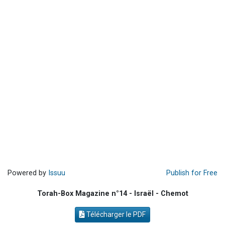
Il reste 49 places pour étudier en groupe sur Zoom
Eva vient de donner son Maasser
4 personnes viennent de nous rejoindre sur WhatsApp
3 personnes viennent de nous rejoindre sur WhatsApp
Odaya vient de donner son Maasser
Powered by
Issuu
Publish for Free
Torah-Box Magazine n°14 - Israël - Chemot
Télécharger le PDF