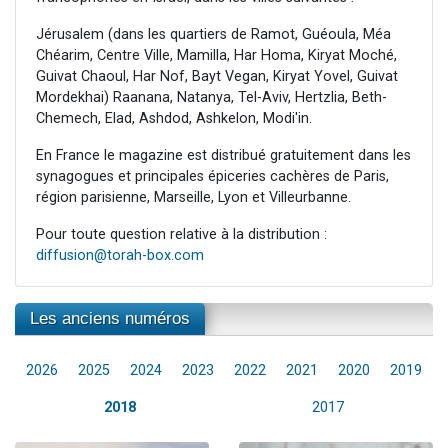
Jérusalem (dans les quartiers de Ramot, Guéoula, Méa
Chéarim, Centre Ville, Mamilla, Har Homa, Kiryat Moché,
Guivat Chaoul, Har Nof, Bayt Vegan, Kiryat Yovel, Guivat
Mordekhai) Raanana, Natanya, Tel-Aviv, Hertzlia, Beth-
Chemech, Elad, Ashdod, Ashkelon, Modi'in.
En France le magazine est distribué gratuitement dans les
synagogues et principales épiceries cachères de Paris,
région parisienne, Marseille, Lyon et Villeurbanne.
Pour toute question relative à la distribution :
diffusion@torah-box.com
Les anciens numéros
2026
2025
2024
2023
2022
2021
2020
2019
2018
2017