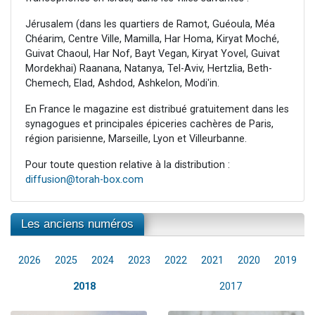
Jérusalem (dans les quartiers de Ramot, Guéoula, Méa
Chéarim, Centre Ville, Mamilla, Har Homa, Kiryat Moché,
Guivat Chaoul, Har Nof, Bayt Vegan, Kiryat Yovel, Guivat
Mordekhai) Raanana, Natanya, Tel-Aviv, Hertzlia, Beth-
Chemech, Elad, Ashdod, Ashkelon, Modi'in.
En France le magazine est distribué gratuitement dans les
synagogues et principales épiceries cachères de Paris,
région parisienne, Marseille, Lyon et Villeurbanne.
Pour toute question relative à la distribution :
diffusion@torah-box.com
Les anciens numéros
2026
2025
2024
2023
2022
2021
2020
2019
2018
2017