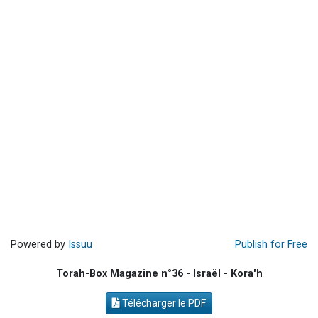
Nathaniel vient de donner son Maasser
6 personnes viennent de faire un don pour 5 enfants déjà orphelins risquent de perdre leur maman
3 personnes viennent de nous rejoindre sur WhatsApp
Odaya vient de donner son Maasser
3 personnes viennent de faire un don pour 5 jours de vacances aux Orphelins
Powered by
Issuu
Publish for Free
Torah-Box Magazine n°36 - Israël - Kora'h
Télécharger le PDF