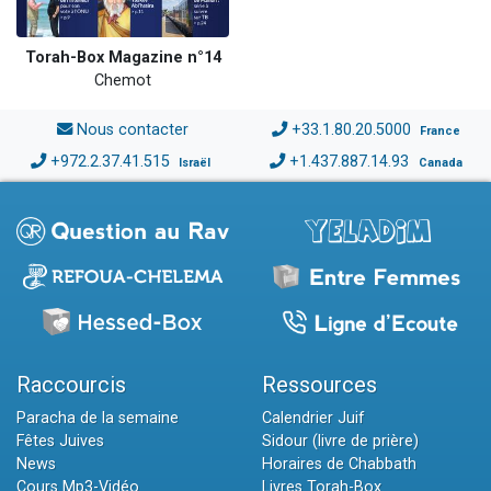
Torah-Box Magazine n°14
Chemot
Nous contacter
+33.1.80.20.5000
France
+972.2.37.41.515
+1.437.887.14.93
Israël
Canada
Raccourcis
Ressources
Paracha de la semaine
Calendrier Juif
Fêtes Juives
Sidour (livre de prière)
News
Horaires de Chabbath
Cours Mp3-Vidéo
Livres Torah-Box