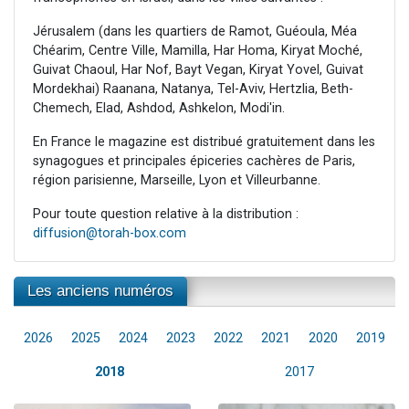
Jérusalem (dans les quartiers de Ramot, Guéoula, Méa
Chéarim, Centre Ville, Mamilla, Har Homa, Kiryat Moché,
Guivat Chaoul, Har Nof, Bayt Vegan, Kiryat Yovel, Guivat
Mordekhai) Raanana, Natanya, Tel-Aviv, Hertzlia, Beth-
Chemech, Elad, Ashdod, Ashkelon, Modi'in.
En France le magazine est distribué gratuitement dans les
synagogues et principales épiceries cachères de Paris,
région parisienne, Marseille, Lyon et Villeurbanne.
Pour toute question relative à la distribution :
diffusion@torah-box.com
Les anciens numéros
2026
2025
2024
2023
2022
2021
2020
2019
2018
2017