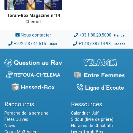
Torah-Box Magazine n°14
Chemot
Nous contacter
+33.1.80.20.5000
France
+972.2.37.41.515
+1.437.887.14.93
Israël
Canada
Raccourcis
Ressources
Paracha de la semaine
Calendrier Juif
Fêtes Juives
Sidour (livre de prière)
News
Horaires de Chabbath
Cours Mp3-Vidéo
Livres Torah-Box