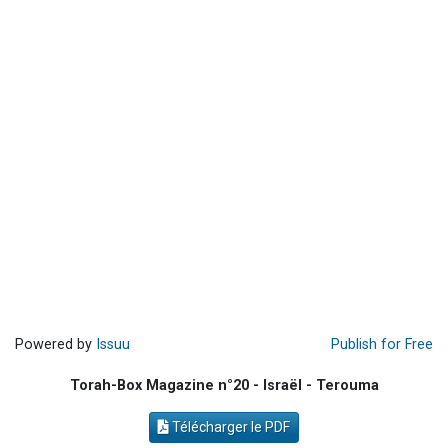
Ariel vient de donner son Maasser
Il reste 49 places pour étudier en groupe sur Zoom
Eva vient de donner son Maasser
4 personnes viennent de nous rejoindre sur WhatsApp
3 personnes viennent de nous rejoindre sur WhatsApp
Powered by
Issuu
Publish for Free
Torah-Box Magazine n°20 - Israël - Terouma
Télécharger le PDF